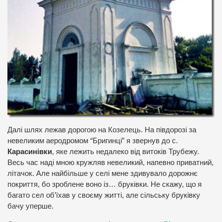
Далі шлях лежав дорогою на Козелець. На півдорозі за
невеликим аеродромом “Бригинці” я звернув до с.
Карасинівки
, яке лежить недалеко від витоків Трубежу.
Весь час наді мною кружляв невеликий, напевно приватний,
літачок. Але найбільше у селі мене здивувало дорожнє
покриття, бо зроблене воно із… бруківки. Не скажу, що я
багато сел об’їхав у своєму житті, але сільську бруківку
бачу уперше.