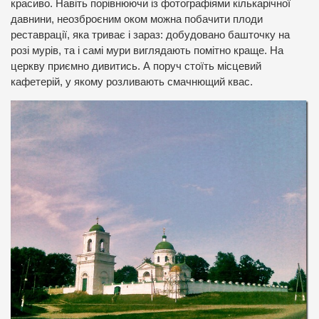
красиво. Навіть порівнюючи із фотографіями кількарічної
давнини, неозброєним оком можна побачити плоди
реставрації, яка триває і зараз: добудовано башточку на
розі мурів, та і самі мури виглядають помітно краще. На
церкву приємно дивитись. А поруч стоїть місцевий
кафетерій, у якому розливають смачнющий квас.