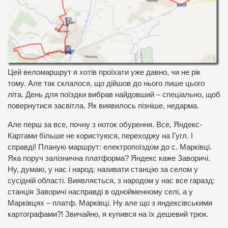
Цей веломаршрут я хотів проїхати уже давно, чи не рік
тому. Але так склалося, що дійшов до нього лише цього
літа. День для поїздки вибрав найдовший – спеціально, щоб
повернутися засвітла. Як виявилось пізніше, недарма.
Але перш за все, почну з ноток обурення. Все, Яндекс-
Картами більше не користуюся, переходжу на Гугл. І
справді! Планую маршрут: електропоїздом до с. Марківці.
Яка поруч залізнична платформа? Яндекс каже Заворичі.
Ну, думаю, у нас і народ: називати станцію за селом у
сусідній області. Виявляється, з народом у нас все гаразд:
станція Заворичі насправді в однойменному селі, а у
Марківцях – платф. Марківці. Ну але що з яндексівськими
картографами?! Звичайно, я купився на їх дешевий трюк.