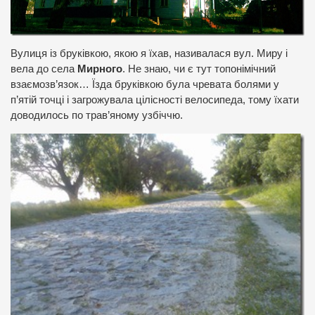
Вулиця із бруківкою, якою я їхав, називалася вул. Миру і
вела до села
Мирного
. Не знаю, чи є тут топонімічний
взаємозв’язок… Їзда бруківкою була чревата болями у
п’ятій точці і загрожувала цілісності велосипеда, тому їхати
доводилось по трав’яному узбіччю.