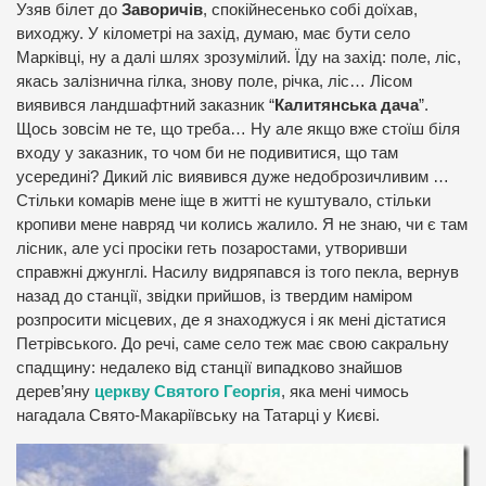
Узяв білет до
Заворичів
, спокійнесенько собі доїхав,
виходжу. У кілометрі на захід, думаю, має бути село
Марківці, ну а далі шлях зрозумілий. Їду на захід: поле, ліс,
якась залізнична гілка, знову поле, річка, ліс… Лісом
виявився ландшафтний заказник “
Калитянська дача
”.
Щось зовсім не те, що треба… Ну але якщо вже стоїш біля
входу у заказник, то чом би не подивитися, що там
усередині? Дикий ліс виявився дуже недоброзичливим …
Стільки комарів мене іще в житті не куштувало, стільки
кропиви мене навряд чи колись жалило. Я не знаю, чи є там
лісник, але усі просіки геть позаростами, утворивши
справжні джунглі. Насилу видряпався із того пекла, вернув
назад до станції, звідки прийшов, із твердим наміром
розпросити місцевих, де я знаходжуся і як мені дістатися
Петрівського. До речі, саме село теж має свою сакральну
спадщину: недалеко від станції випадково знайшов
дерев’яну
церкву Святого Георгія
, яка мені чимось
нагадала Свято-Макаріївську на Татарці у Києві.