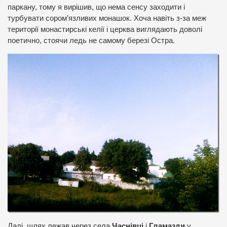
паркану, тому я вирішив, що нема сенсу заходити і
турбувати сором’язливих монашок. Хоча навіть з-за меж
території монастирські келії і церква виглядають доволі
поетично, стоячи ледь не самому березі Остра.
Далі шлях лежав через села
Часнівці
і
Гламазди
у