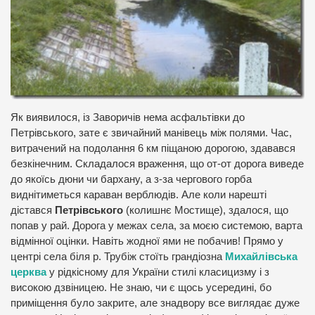
Як виявилося, із Заворичів нема асфальтівки до
Петрівського, зате є звичайний манівець між полями. Час,
витрачений на подолання 6 км піщаною дорогою, здавався
безкінечним. Складалося враження, що от-от дорога виведе
до якоїсь дюни чи бархану, а з-за чергового горба
виднітиметься караван верблюдів. Але коли нарешті
дістався
Петрівського
(колишнє Мостище), здалося, що
попав у рай. Дорога у межах села, за моєю системою, варта
відмінної оцінки. Навіть жодної ями не побачив! Прямо у
центрі села біля р. Трубіж стоїть грандіозна
Михайлівська
церква
у рідкісному для України стилі класицизму і з
високою дзвіницею. Не знаю, чи є щось усередині, бо
приміщення було закрите, але знадвору все виглядає дуже