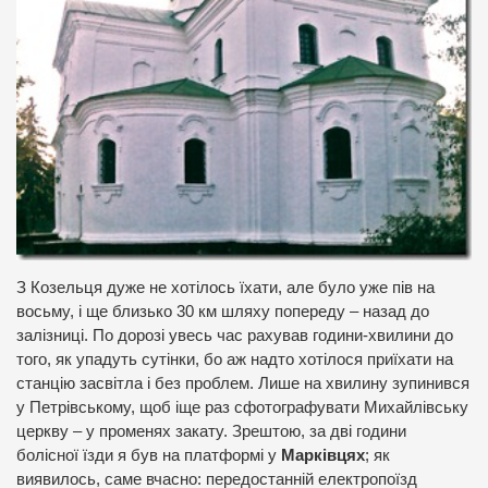
З Козельця дуже не хотілось їхати, але було уже пів на
восьму, і ще близько 30 км шляху попереду – назад до
залізниці. По дорозі увесь час рахував години-хвилини до
того, як упадуть сутінки, бо аж надто хотілося приїхати на
станцію засвітла і без проблем. Лише на хвилину зупинився
у Петрівському, щоб іще раз сфотографувати Михайлівську
церкву – у променях закату. Зрештою, за дві години
болісної їзди я був на платформі у
Марківцях
; як
виявилось, саме вчасно: передостанній електропоїзд