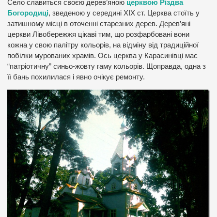
Село славиться своєю дерев’яною
церквою Різдва
Богородиці
, зведеною у середині ХІХ ст. Церква стоїть у
затишному місці в оточенні старезних дерев. Дерев’яні
церкви Лівобережжя цікаві тим, що розфарбовані вони
кожна у свою палітру кольорів, на відміну від традиційної
побілки мурованих храмів. Ось церква у Карасинівці має
“патріотичну” синьо-жовту гаму кольорів. Щоправда, одна з
її бань похилилася і явно очікує ремонту.