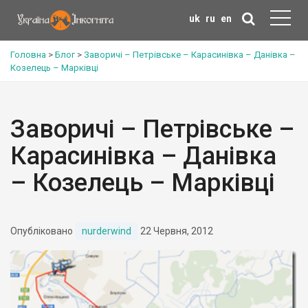
uk
ru
en
Головна
>
Блог
>
Заворичі – Петрівське – Карасинівка – Данівка –
Козелець – Марківці
Заворичі – Петрівське –
Карасинівка – Данівка
– Козелець – Марківці
Опубліковано
nurderwind
22 Червня, 2012