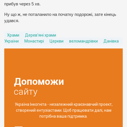
прибув через 5 хв.
Ну що ж, не поталанило на початку подорожі, зате кінець
удався.
Храми
Дерев'яні храми
України
Монастирі
Церкви
веломандрівки
Данівка
З
Допоможи
сайту
Україна Інкогніта - незалежний краєзнавчий проект,
створений ентузіастами. Щоб працювати далі, нам
потрібна ваша підтримка.