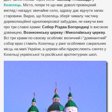
Козелець
. Місто, попри те що має доволі провінціний
вигляд і нагадує звичайне село, одразу дає відчути запах
старовини. Видно, що Козелець зберіг чималу частину
дореволюційної одноповерхової забудови, не кажучи вже
про три славні храми:
Собор Різдва Богородиці
із високою
дзвіницею,
Вознесенську церкву
і
Миколаївську церкву
.
Всі три храми по-своєму особливі: величний і “домінантний”
собор враз ставить Козелець у ранг особливих сакральних
місць на мапі України, а церкви ніби підкреслюють синтез у
Козельці української та російської архітектурних шкіл.