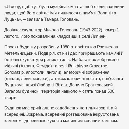
«Я хочу, щоб тут була музейна кімната, щоб сюди заходили
люди, щоб його світле ім’я лишилося в пам’яті Волині та
Луцька», – заявила Тамара Головань.
Довідка: скульптор Микола Головань (1943-2022) помер 1
лютого. Його поховали на кладовищі в селі Липини.
Проєкт будинку розробив у 1980 р. архітектор Ростислав
Метельницький. Подвір’я, стіни і дах прикрашають кам’яні й
бетонні скульптури різних стилів. На багатьох зображено
міфічні (Атлант, Феміда) та релігійні фігури (Христос,
Богоматір, апостоли, янголи), алегоричні зображення
(лицарі, леви, монахи), а також історичні постаті, пов’язані з
Луцьком – князі Любарт і Вітовт, Данило Братковський.
Загалом будинок і територія навколо містять понад 500
творів.
Будинок має оригінальне оздоблення не тільки зовні, а й
всередині. Зокрема, всередині розташована інкрустована
каменем і деревиною кухня з масивним кованим каміном.