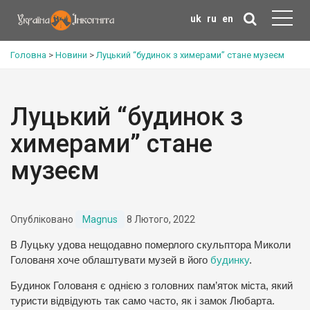
uk
ru
en
Головна
>
Новини
>
Луцький “будинок з химерами” стане музеєм
Луцький “будинок з
химерами” стане
музеєм
Опубліковано
Magnus
8 Лютого, 2022
В Луцьку удова нещодавно померлого скульптора Миколи
Голованя хоче облаштувати музей в його
будинку
.
Будинок Голованя є однією з головних пам’яток міста, який
туристи відвідують так само часто, як і замок Любарта.