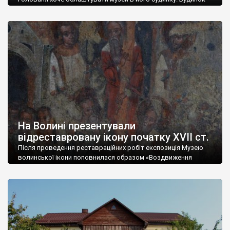
Голованя є однією з головних пам’яток міста, який туристи
відвідують так само часто, як і замок Любарта. «Я хочу, щоб
тут була музейна кімната, щоб сюди заходили люди, щоб його
світле ім’я лишилося в пам’яті Волині та Луцька», – заявила
[…]
На Волині презентували
відреставровану ікону початку XVII ст.
Після проведення реставраційних робіт експозиція Музею
волинської ікони поповнилася образом «Воздвиження
Чесного Хреста» першої половини XVII ст. з села Верхнів на
Іваничівщині. Більше року повертали полотно до життя
художники- реставратори О. Фролова з Національного
науково-дослідного реставраційного центру та Л. Обухович з
Волинського краєзнавчого музею. Автором твору є
«Волинський іконописець 1630 року». Ікону передали у фонди
[…]