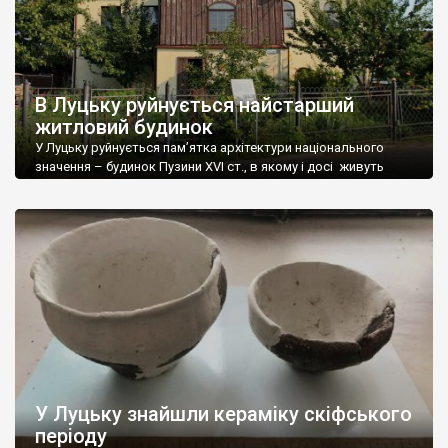
В Луцьку руйнується найстарший
житловий будинок
У Луцьку руйнується пам’ятка архітектури національного
значення – будинок Пузини ХVІ ст., в якому і досі живуть
люди. Незважаючи на ззовні відреставрований фасад,
всередині всюди є тріщини та інші ознаки занепаду та
недбалості. Про це на своїй сторінці повідомив депутат
Луцькради Андрій Білан. “Ця споруда є найдавнішим
житловим будинком міста, адже збудована ще у 16-му […]
У Луцьку знайшли кераміку скіфського
періоду