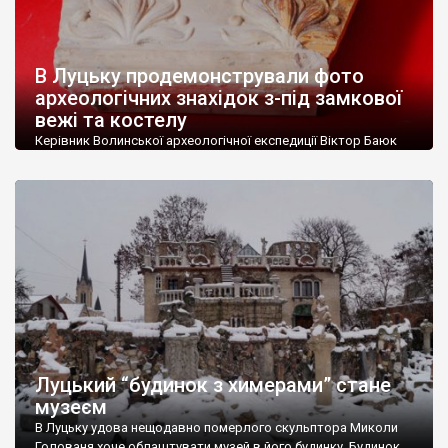
В Луцьку продемонстрували фото
археологічних знахідок з-під замкової
вежі та костелу
Керівник Волинської археологічної експедиції Віктор Баюк
продемонстрував знімки експонатів, які є частиною колекції
декорів каміни доби пізнього бароко. Їх було знайдено під час
розкопок 2020-2021 рр. нововідкритих підземель вежі
Чорторийських та Колегіуму єзуїтів у Луцьку. «Роботи
виконано Охоронною археологічною службою України
Інституту археології НАН України спільно із Волинським
національним університетом імені Лесі Українки,
Адміністрацією Державного […]
Луцький “будинок з химерами” стане
музеєм
В Луцьку удова нещодавно померлого скульптора Миколи
Голованя хоче облаштувати музей в його будинку. Будинок