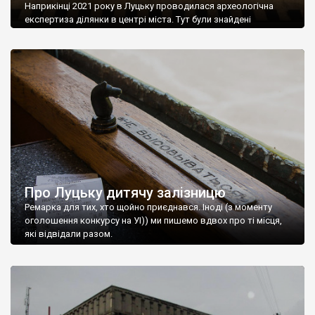
Наприкінці 2021 року в Луцьку проводилася археологічна
експертиза ділянки в центрі міста. Тут були знайдені
фрагменти кераміки ранньозалізного часу. Судячи з усього,
вони відносяться до скіфського періоду. Про це повідомив
науковий співробітник охоронної археологічної служби
України Віктор Баюк в Facebook. Знахідки виявили на місці
знесеної історичної садиби за адресою: вул. Ярощука, 12. “В
останні дні […]
Про Луцьку дитячу залізницю
Ремарка для тих, хто щойно приєднався. Іноді (з моменту
оголошення конкурсу на УІ)) ми пишемо вдвох про ті місця,
які відвідали разом.