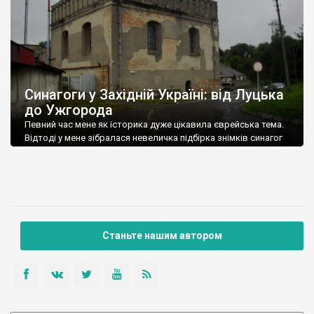
Синагоги у Західній Україні: від Луцька
до Ужгорода
Певний час мене як історика дуже цікавила єврейська тема.
Відтоді у мене зібралася невеличка підбірка знімків синагог
Західної України.
Станьте нашим автором