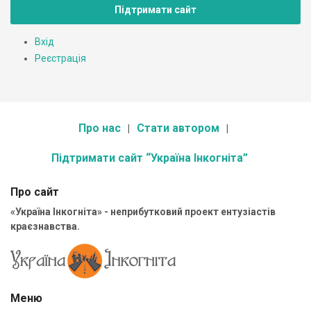
Підтримати сайт
Вхід
Реєстрація
Про нас
Стати автором
Підтримати сайт “Україна Інкогніта”
Про сайт
«Україна Інкогніта» - неприбутковий проект ентузіастів
краєзнавства.
Меню