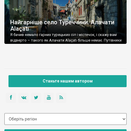
Найгарніше село Туреччини. Алачати
Alaçatı
Я бачив немало гарних турецьких сіл і містечок, і скажу вам
відверто – такого як Алачати Alaçatı більше немає. Путівники
та Вікіпедія називають Алачати селом – у мене так сказати
язик не повертається – це містечко, адже тут великий
історичний центр, забудований десятками вулиць, із
двоповерховими кам’яницями, які тягнуться суцільною
стіною. Цими затишними вулицями можна […]
Станьте нашим автором