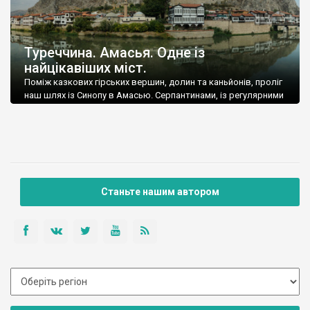
Туреччина. Амасья. Одне із
найцікавіших міст.
Поміж казкових гірських вершин, долин та каньйонів, проліг
наш шлях із Синопу в Амасью. Серпантинами, із регулярними
фотозупинками, ми дісталися цього міста, години за чотири.
Станьте нашим автором