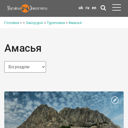
uk
ru
en
Головна
>
>
Закордон
>
Туреччина
>
Амасья
Амасья