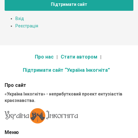
Підтримати сайт
Вхід
Реєстрація
Про нас
Стати автором
Підтримати сайт “Україна Інкогніта”
Про сайт
«Україна Інкогніта» - неприбутковий проект ентузіастів
краєзнавства.
Меню