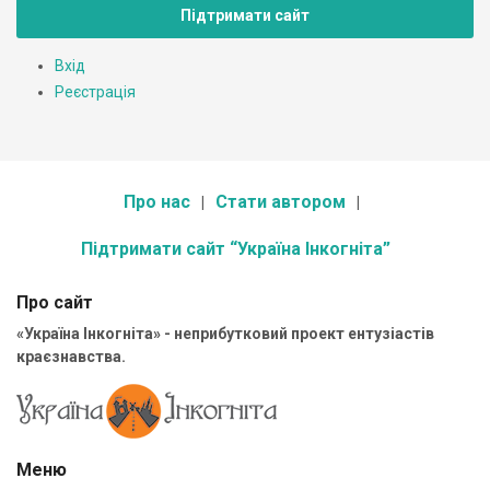
Підтримати сайт
Вхід
Реєстрація
Про нас
Стати автором
Підтримати сайт “Україна Інкогніта”
Про сайт
«Україна Інкогніта» - неприбутковий проект ентузіастів
краєзнавства.
Меню