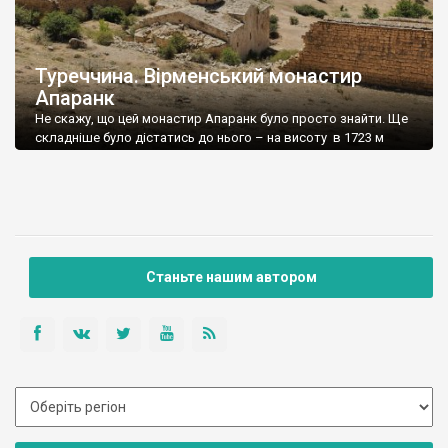
Туреччина. Вірменський монастир
Апаранк
Не скажу, що цей монастир Апаранк було просто знайти. Ще
складніше було дістатись до нього – на висоту в 1723 м
н.р.м. веде поганенька грунтова кам’яниста дорога, якою
неможливо було б піднятись після дощу. Про дощ і мови не
йшло – температура за бортом сягала 46 градусів за
Цельсієм. Ми доїхали і були казково задоволені […]
Станьте нашим автором