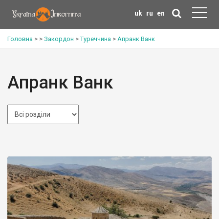
uk
ru
en
Головна
>
>
Закордон
>
Туреччина
>
Апранк Ванк
Апранк Ванк