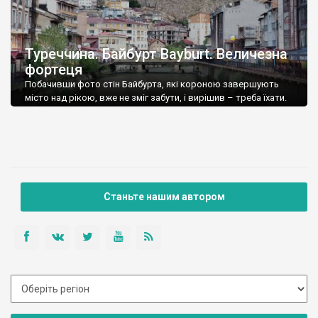
Туреччина. Байбурт Bayburt. Величезна
фортеця
Побачивши фото стін Байбурта, які короною завершують
місто над рікою, вже не зміг забути, і вирішив – треба їхати.
Потім порився в глибинах інтернету, побачив ще масу світлин
– це якась нереальна фортеця, і чому така маловідомість?
Вже пізніше зрозумів чому – по перше регіон зовсім не
туристичний, по друге – в минулому Байбурт був […]
Станьте нашим автором