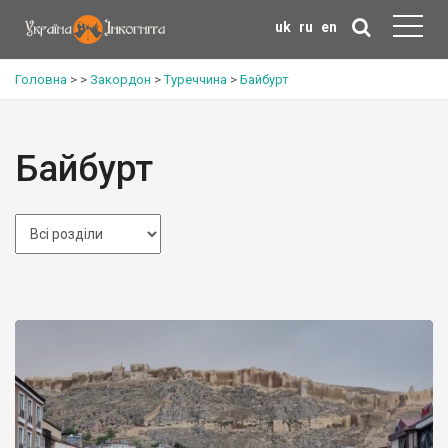
uk
ru
en
Головна
>
>
Закордон
>
Туреччина
>
Байбурт
Байбурт