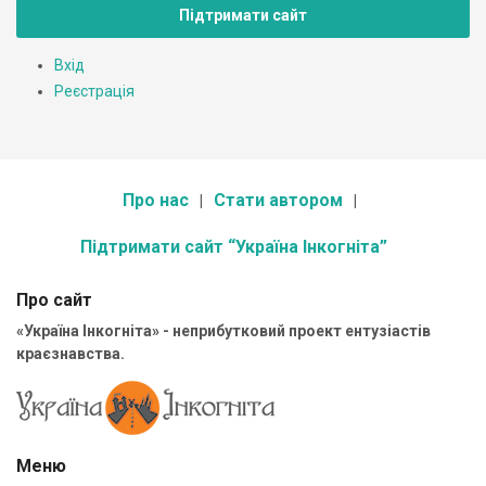
Підтримати сайт
Вхід
Реєстрація
Про нас
Стати автором
Підтримати сайт “Україна Інкогніта”
Про сайт
«Україна Інкогніта» - неприбутковий проект ентузіастів
краєзнавства.
Меню