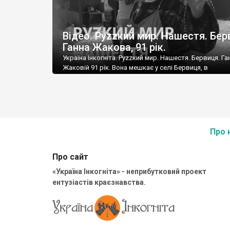
Відео. Руzzкий мир. Нашестя. Бер
Ганна Жакова, 91 рік.
Україна Інкогніта. Руzzкий мир. Нашестя. Бервиця. Га
Жаковій 91 рік. Вона мешкає у селі Бервиця, в
Броварському районі на Київщині. Розповідає про те,
вона пережила останні дні російської окупації, як вс
гриміло й вибухало в останні дні…
Про 
Про сайт
«Україна Інкогніта» - неприбутковий проект
ентузіастів краєзнавства.