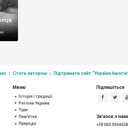
виця.
нні
 як
е
нас
Стати автором
Підтримати сайт “Україна Інкогні
Меню
Підпишіться
Історія і традиції
Регіони України
Тури
Зв'язок з нам
Пам'ятки
Природа
+38 050 9364428