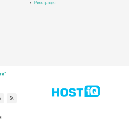
Реєстрація
та”
и