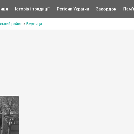
ниця
Історія і традиції
Регіони України
Закордон
Пам'
ський район
>
Бервиця