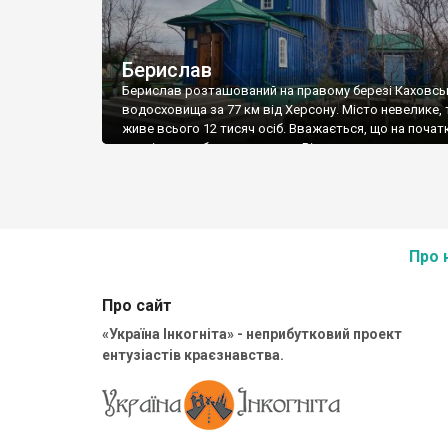
Берислав
Берислав розташований на правому березі Каховсь
водосховища за 77 км від Херсону. Місто невелике, 
живе всього 12 тисяч осіб. Вважається, що на почат
століття тут було поселення Вітовтова митниця, за
Великим литовським князем Вітовтом як митниця бі
перевозу через Дніпро. У 1484 році територія була
захоплена кримськими татарами, від яких перейшла
турків. […]
Про 
Про сайт
«Україна Інкогніта» - неприбутковий проект
ентузіастів краєзнавства.