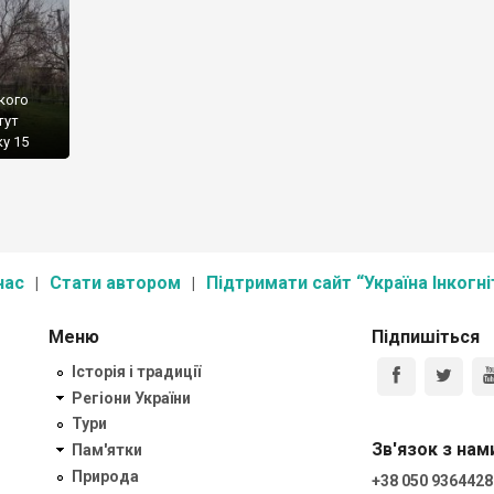
кого
тут
ку 15
сноване
ля
 до
нас
Стати автором
Підтримати сайт “Україна Інкогні
Меню
Підпишіться
Історія і традиції
Регіони України
Тури
Зв'язок з нам
Пам'ятки
Природа
+38 050 9364428