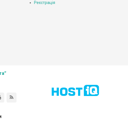
Реєстрація
та”
и