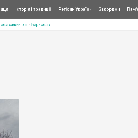
ниця
Історія і традиції
Регіони України
Закордон
Пам'
славський р-н
>
Берислав