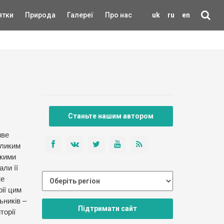
ятки
Природа
Галереї
Про нас
uk
ru
en
Станьте нашим автором
иве
еликим
ькими
али її
же
ії цим
ьників –
Підтримати сайт
торії