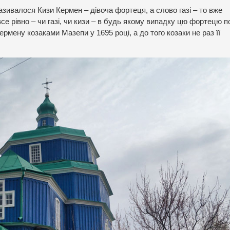
називалося Кизи Кермен – дівоча фортеця, а слово газі – то вже
се рівно – чи газі, чи кизи – в будь якому випадку цю фортецю п
рмену козаками Мазепи у 1695 році, а до того козаки не раз її