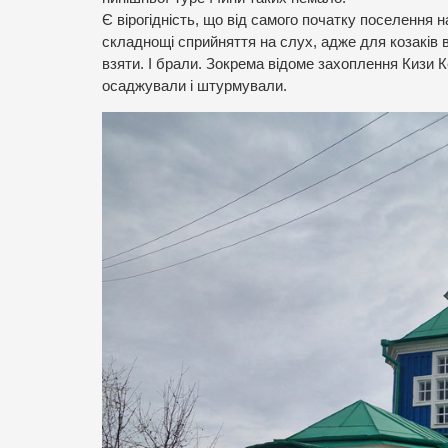
Є вірогідність, що від самого початку поселення 
складнощі сприйняття на слух, адже для козаків в
взяти. І брали. Зокрема відоме захоплення Кизи Ке
осаджували і штурмували.