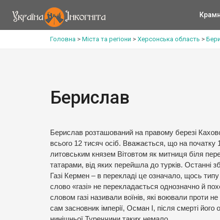
Крам
Головна
>
Міста та регіони
>
Херсонська область
>
Бери
Берислав
Берислав розташований на правому березі Каховс
всього 12 тисяч осіб. Вважається, що на початку
литовським князем Вітовтом як митниця біля пере
татарами, від яких перейшла до турків. Останні зб
Газі Кермен – в перекладі це означало, щось тип
слово «газі» не перекладається однозначно й пох
словом газі називали воїнів, які воювали проти н
сам засновник імперії, Осман І, після смерті його 
нинішньої Туреччини таких немало.