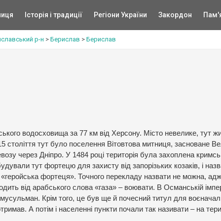
ниця
Історія і традиції
Регіони України
Закордон
Пам'
славський р-н
>
Берислав
>
Берислав
ького водосховища за 77 км від Херсону. Місто невелике, тут ж
 15 століття тут було поселення Вітовтова митниця, засноване В
возу через Дніпро. У 1484 році територія була захоплена кримс
удували тут фортецю для захисту від запорізьких козаків, і назв
у «геройська фортеця». Точного перекладу назвати не можна, ад
одить від арабського слова «газа» – воювати. В Османській імпер
е мусульман. Крім того, це був ще й почесний титул для воєначал
отримав. А потім і населенні пункти почали так називати – на тери