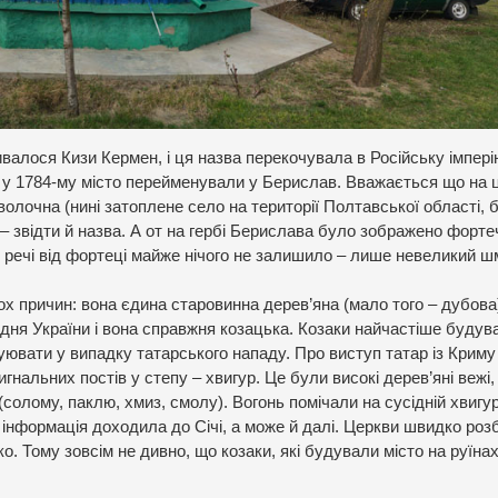
зивалося Кизи Кермен, і ця назва перекочувала в Російську імпері
 у 1784-му місто перейменували у Берислав. Вважається що на ц
олочна (нині затоплене село на території Полтавської області, б
 – звідти й назва. А от на гербі Берислава було зображено форте
До речі від фортеці майже нічого не залишило – лише невеликий ш
ох причин: вона єдина старовинна дерев’яна (мало того – дубова
вдня України і вона справжня козацька. Козаки найчастіше будув
ювати у випадку татарського нападу. Про виступ татар із Криму
нальних постів у степу – хвигур. Це були високі дерев’яні вежі,
солому, паклю, хмиз, смолу). Вогонь помічали на сусідній хвигур
м інформація доходила до Січі, а може й далі. Церкви швидко роз
о. Тому зовсім не дивно, що козаки, які будували місто на руїна