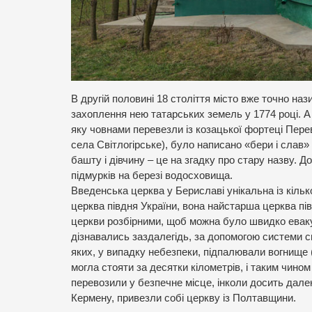
В другій половині 18 століття місто вже точно на
захоплення нею татарських земель у 1774 році. А
яку човнами перевезли із козацької фортеці Перев
села Світлогірське), було написано «бери і слав»
башту і дівчину – це на згадку про стару назву. 
підмурків на березі водосховища.
Введенська церква у Бериславі унікальна із кільк
церква півдня України, вона найстарша церква пі
церкви розбірними, щоб можна було швидко еваку
дізнавались заздалегідь, за допомогою системи сиг
яких, у випадку небезпеки, підпалювали вогнище (
могла стояти за десятки кілометрів, і таким чино
перевозили у безпечне місце, інколи досить далек
Кермену, привезли собі церкву із Полтавщини.