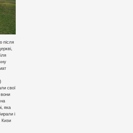
ю після
еркві,
іля
чну
мат
)
али свої
 вони
 на
і, яка
бирали і
х Кизи