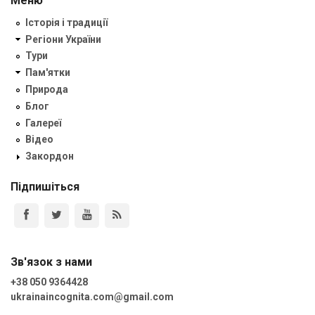
Меню
Історія і традиції
Регіони України
Тури
Пам'ятки
Природа
Блог
Галереї
Відео
Закордон
Підпишіться
Зв'язок з нами
+38 050 9364428
ukrainaincognita.com@gmail.com