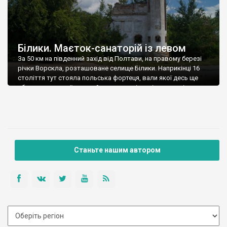
Білики. Маєток-санаторій із левом
За 50 км на південний захід від Полтави, на правому березі
річки Ворскла, розташоване селище Білики. Наприкінці 16
століття тут стояла польська фортеця, вали якої десь ще
збереглися – ми їх не знайшли, хоча місцеві мешканці нам
казали, що вони є – на них побудовано хати приватного
сектору. Перша письмова згадка про Білики датується 1636
[…]
Станьте нашим автором