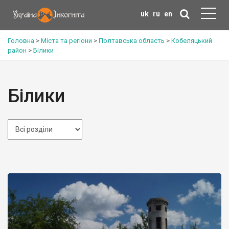
uk
ru
en
Головна
>
Міста та регіони
>
Полтавська область
>
Кобеляцький
район
>
Білики
Білики