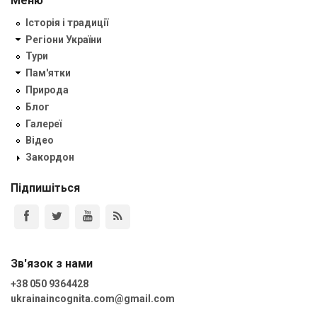
Меню
Історія і традиції
Регіони України
Тури
Пам'ятки
Природа
Блог
Галереї
Відео
Закордон
Підпишіться
Зв'язок з нами
+38 050 9364428
ukrainaincognita.com@gmail.com