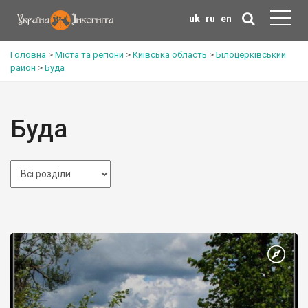
uk
ru
en
Головна
>
Міста та регіони
>
Київська область
>
Білоцерківський
район
>
Буда
Буда