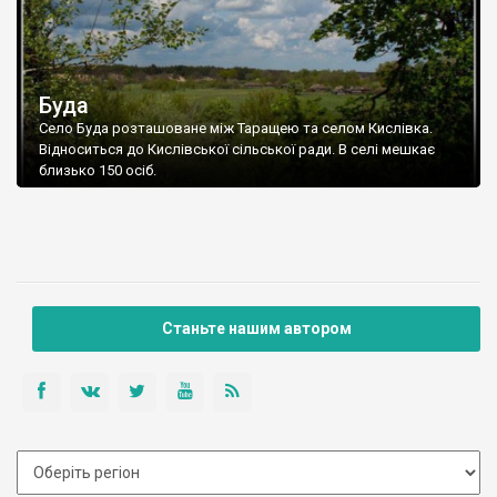
Буда
Село Буда розташоване між Таращею та селом Кислівка.
Відноситься до Кислівської сільської ради. В селі мешкає
близько 150 осіб.
Станьте нашим автором