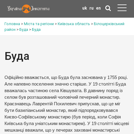
uk
ru
en
Головна
>
Міста та регіони
>
Київська область
>
Білоцерківський
район
>
Буда
>
Буда
Буда
Офіційно вважається, що Буда була заснована у 1755 році.
Але напевно поселення значно старіше. У 19 столітті Буда
вважалась частиною села Ківшувата. В давнину поряд із
селом був розташований чоловічий печерний монастир.
Краєзнавець Лаврентій Похилевич припускав, що це міг
бути базиліанський монастир, який підпорядковувався
Києво-Софіївському монастирю (був період, коли Софія
Київська була уніатським монастирем). У 19 столітті місцеві
мешканці вважали, що у печерах заховані монастирські