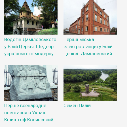
Водогін Даміловського
Перша міська
у Білій Церкві. Шедевр
електростанція у Білій
українського модерну
Церкві. Даміловський
Перше всенародне
Семен Палій
повстання в Україні.
Кшиштоф Косинський