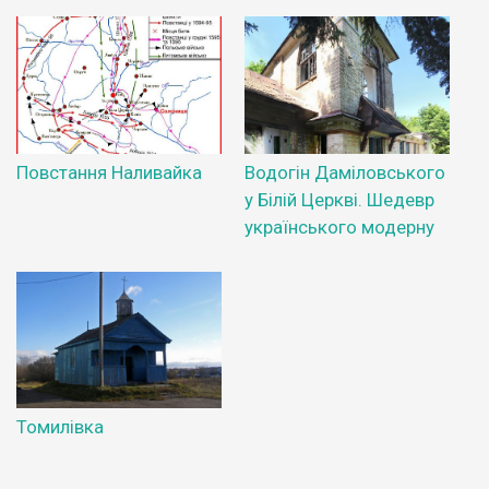
Повстання Наливайка
Водогін Даміловського
у Білій Церкві. Шедевр
українського модерну
Томилівка