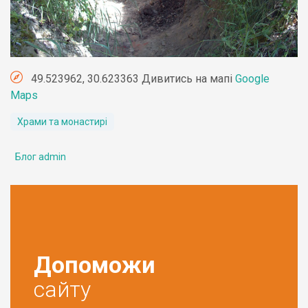
49.523962, 30.623363 Дивитись на мапі
Google
Maps
Храми та монастирі
Блог admin
Допоможи
сайту