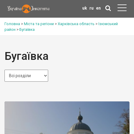
uk
ru
en
Головна
>
Міста та регіони
>
Харківська область
>
Ізюмський
район
>
Бугаївка
Бугаївка