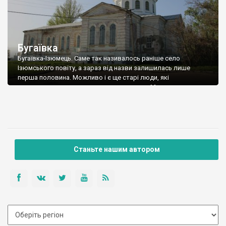
Бугаївка
Бугаївка-Ізюмець. Саме так називалось раніше село
Ізюмського повіту, а зараз від назви залишилась лише
перша половина. Можливо і є ще старі люди, які
продовжують називати село, як пращури. Ми не питали.
Заснована слобода була в кінці 17 ст. першим полковником
Ізюмського полку Костянтином Григоровичем Донець-
Захаржевським. Рід був дуже знаменитим, багато його
представників залишили слід у […]
Станьте нашим автором