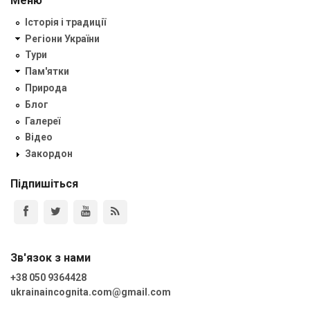
Меню
Історія і традиції
Регіони України
Тури
Пам'ятки
Природа
Блог
Галереї
Відео
Закордон
Підпишіться
Зв'язок з нами
+38 050 9364428
ukrainaincognita.com@gmail.com