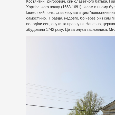
Костянтин Григорович, син славетного батька, Гр
Харківського полку (1668-1691), й сам в ньому бу
Ізюмський полк, став керувати цим “новоспеченим”
самостійно. Правда, недовго, бо через рік і сам 
володіли син, онуки та правнуки. Напевно, церква
збудована 1742 року. Це за онука засновника, М