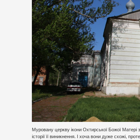
Муровану церкву ікони Охтирської Божої Матері з
історії її виникнення. І хоча вони дуже схожі, пр