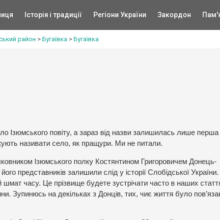
ниця
Історія і традиції
Регіони України
Закордон
Пам'
ський район
>
Бугаївка
>
Бугаївка
ло Ізюмського повіту, а зараз від назви залишилась лише перша
жують називати село, як пращури. Ми не питали.
олковником Ізюмського полку Костянтином Григоровичем Донець-
його представників залишили слід у історії Слобідської України.
й шмат часу. Це прізвище будете зустрічати часто в наших статт
ни. Зупинюсь на декільках з Донців, тих, чиє життя було пов’яз