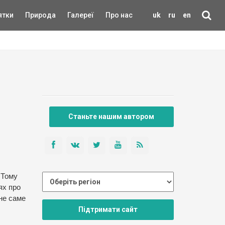
ятки
Природа
Галереї
Про нас
uk
ru
en
Станьте нашим автором
 Тому
ях про
ане саме
Підтримати сайт