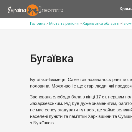
Крам
Головна
>
Міста та регіони
>
Харківська область
>
Ізюм
Бугаївка
Бугаївка-Ізюмець. Саме так називалось раніше се
половина. Можливо і є ще старі люди, які продов
Заснована слобода була в кінці 17 ст. першим п
Захаржевським. Рід був дуже знаменитим, багато 
не має сенсу згадувати тут всіх, це займе велики
населені пункти та пам’ятки Харківщини та Сумщи
з Бугаївкою.