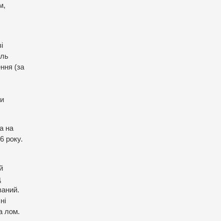
м,
і
иль
ння (за
ни
а на
6 року.
й
д
ваний.
ні
а лом.