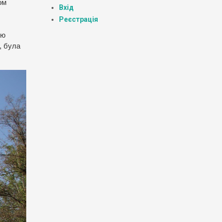
ом
Вхід
Реєстрація
ею
, була