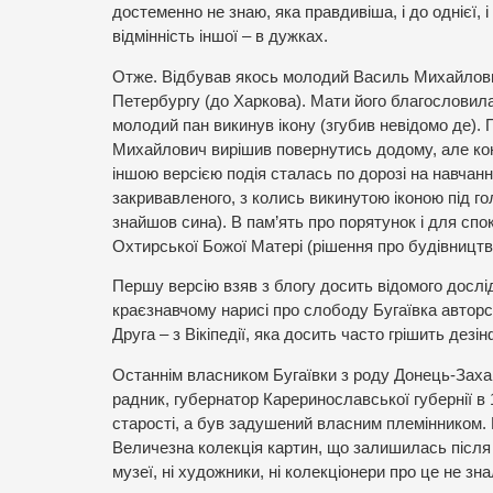
достеменно не знаю, яка правдивіша, і до однієї,
відмінність іншої – в дужках.
Отже. Відбував якось молодий Василь Михайлови
Петербургу (до Харкова). Мати його благословила 
молодий пан викинув ікону (згубив невідомо де). П
Михайлович вирішив повернутись додому, але коні 
іншою версією подія сталась по дорозі на навчання
закривавленого, з колись викинутою іконою під гол
знайшов сина). В пам’ять про порятунок і для спо
Охтирської Божої Матері (рішення про будівництво
Першу версію взяв з блогу досить відомого дослі
краєзнавчому нарисі про слободу Бугаївка автор
Друга – з Вікіпедії, яка досить часто грішить дезі
Останнім власником Бугаївки з роду Донець-Заха
радник, губернатор Кареринославської губернії в 
старості, а був задушений власним племінником. П
Величезна колекція картин, що залишилась після
музеї, ні художники, ні колекціонери про це не зн