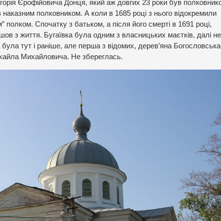
игорія Єрофійовича Донця, який аж довгих 23 роки був полковник
в наказним полковником. А коли в 1685 році з нього відокремили
 полком. Спочатку з батьком, а після його смерті в 1691 році,
пішов з життя. Бугаївка була одним з власницьких маєтків, далі н
 була тут і раніше, але перша з відомих, дерев’яна Богословська
ихайла Михайловича. Не збереглась.