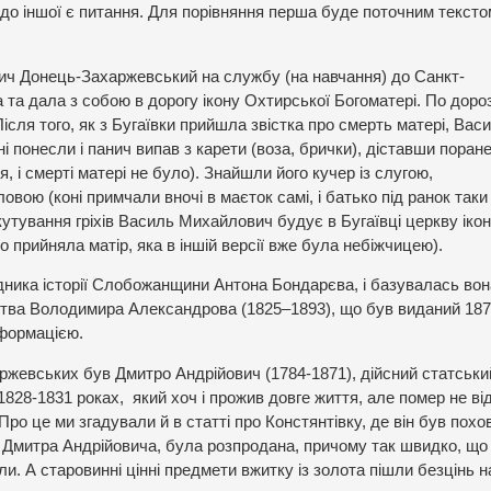
 і до іншої є питання. Для порівняння перша буде поточним тексто
ч Донець-Захаржевський на службу (на навчання) до Санкт-
та дала з собою в дорогу ікону Охтирської Богоматері. По дороз
ісля того, як з Бугаївки прийшла звістка про смерть матері, Вас
понесли і панич випав з карети (воза, брички), діставши поране
, і смерті матері не було). Знайшли його кучер із слугою,
овою (коні примчали вночі в маєток самі, і батько під ранок таки
кутування гріхів Василь Михайлович будує в Бугаївці церкву іко
 прийняла матір, яка в іншій версії вже була небіжчицею).
дника історії Слобожанщини Антона Бондарєва, і базувалась вон
ства Володимира Александрова (1825–1893), що був виданий 187
нформацією.
ржевських був Дмитро Андрійович (1784-1871), дійсний статськи
1828-1831 роках, який хоч і прожив довге життя, але помер не ві
ро це ми згадували й в статті про Констянтівку, де він був похо
 Дмитра Андрійовича, була розпродана, причому так швидко, що 
али. А старовинні цінні предмети вжитку із золота пішли безцінь н