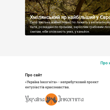
Хмілянський яр найбільший у Євр
Село Хмільна майже повністю лежить у величезному
Хати, розкидані по гірським, зарослим грабовим ліс
схилам, ніби сповзають униз, у каньйон.
Про 
Про сайт
«Україна Інкогніта» - неприбутковий проект
ентузіастів краєзнавства.