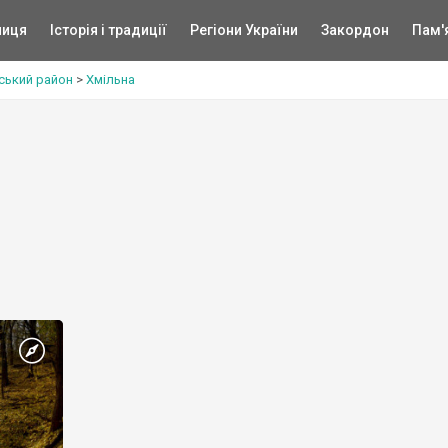
ниця
Історія і традиції
Регіони України
Закордон
Пам'
ський район
>
Хмільна