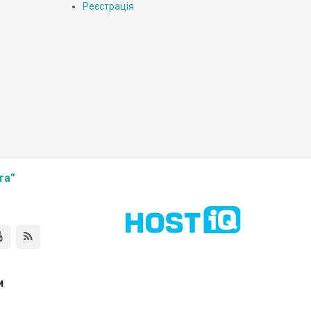
Реєстрація
та”
и