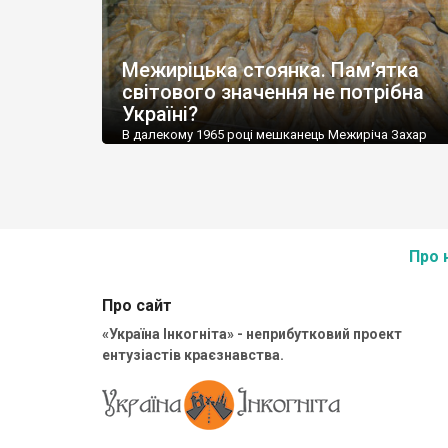
Межиріцька стоянка. Пам’ятка
світового значення не потрібна
Україні?
В далекому 1965 році мешканець Межиріча Захар
Новицький вирішив спорудити льох. На глибині два 
йому трапилася незрозуміла велика кістка.
Про 
Про сайт
«Україна Інкогніта» - неприбутковий проект
ентузіастів краєзнавства.