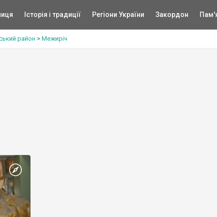
ниця
Історія і традиції
Регіони України
Закордон
Пам'
ський район
>
Межиріч