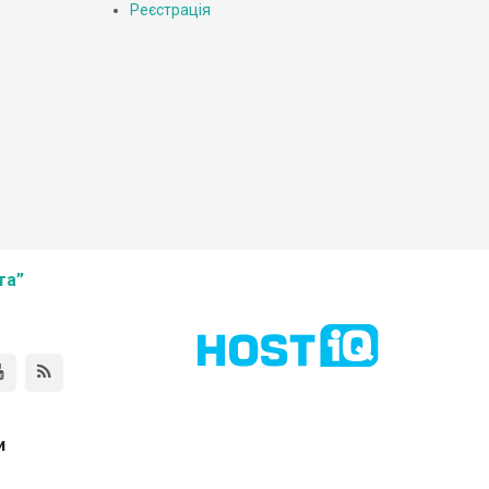
Реєстрація
та”
и