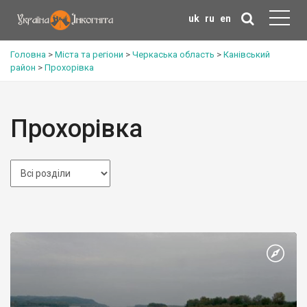
uk
ru
en
Головна
>
Міста та регіони
>
Черкаська область
>
Канівський
район
>
Прохорівка
Прохорівка