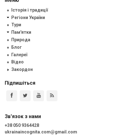
Меню
Історія і традиції
Регіони України
Тури
Пам'ятки
Природа
Блог
Галереї
Відео
Закордон
Підпишіться
Зв'язок з нами
+38 050 9364428
ukrainaincognita.com@gmail.com