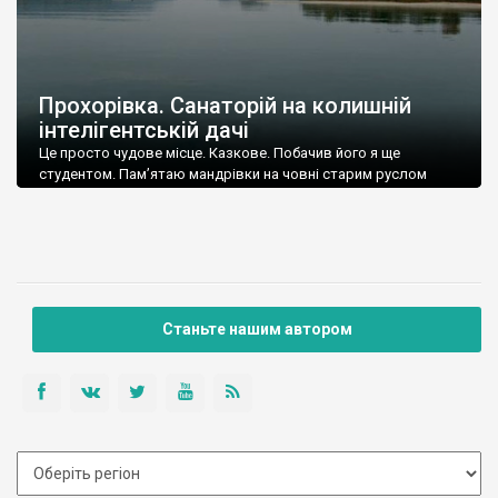
Прохорівка. Санаторій на колишній
інтелігентській дачі
Це просто чудове місце. Казкове. Побачив його я ще
студентом. Пам’ятаю мандрівки на човні старим руслом
Дніпра – Річищем.
Станьте нашим автором