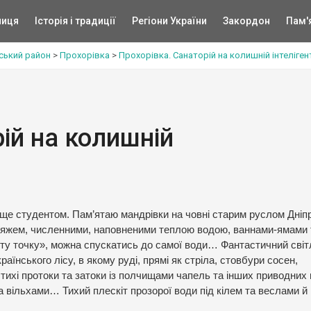
ниця
Історія і традиції
Регіони України
Закордон
Пам'
ський район
>
Прохорівка
>
Прохорівка. Санаторій на колишній інтелігент
ій на колишній
 ще студентом. Пам’ятаю мандрівки на човні старим руслом Дніп
пляжем, численними, наповненими теплою водою, ваннами-ямами 
яту точку», можна спускатись до самої води… Фантастичний світ
аїнського лісу, в якому руді, прямі як стріла, стовбури сосен,
ихі протоки та затоки із полчищами чапель та інших приводних 
 вільхами… Тихий плескіт прозорої води під кілем та веслами й