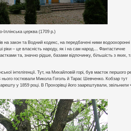
о-Іллінська церква (1709 р.)
ів на закон та Водний кодекс, на передбачені ними водоохоронні 
нші ріки – це власність народу, як і на сам народ… Фантастичне
тками та, значно рідше, базами відпочинку, більшість з яких, 
кої інтелігенції. Тут, на Михайловій горі, був маєток першого р
 нього гостювали Микола Гоголь й Тарас Шевченко. Кобзар тут
го арешту у 1859 році. В Прохорівці його заарештували, звільнили