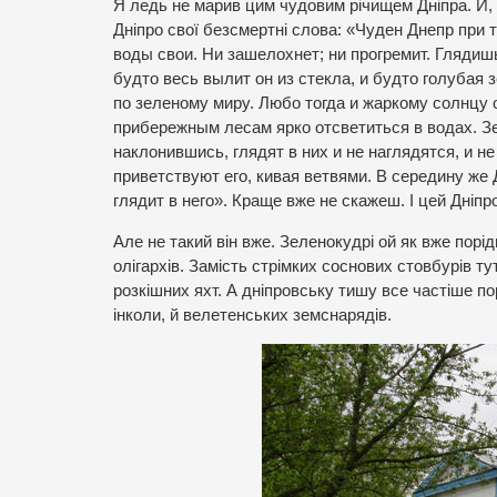
Я ледь не марив цим чудовим річищем Дніпра. Й, 
Дніпро свої безсмертні слова: «Чуден Днепр при 
воды свои. Ни зашелохнет; ни прогремит. Глядишь
будто весь вылит он из стекла, и будто голубая з
по зеленому миру. Любо тогда и жаркому солнцу 
прибережным лесам ярко отсветиться в водах. З
наклонившись, глядят в них и не наглядятся, и 
приветствуют его, кивая ветвями. В середину же 
глядит в него». Краще вже не скажеш. І цей Дніпр
Але не такий він вже. Зеленокудрі ой як вже пор
олігархів. Замість стрімких соснових стовбурів т
розкішних яхт. А дніпровську тишу все частіше по
інколи, й велетенських земснарядів.