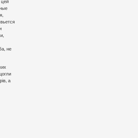
 цей
лные
я,
 вьется
и
и,
ба, не
ких
 щогли
ів, а