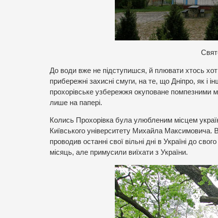
С
вят
До води вже не підступишся, й плювати хтось хот
прибережні захисні смуги, на те, що Дніпро, як і і
прохорівське узбережжя окуповане помпезними має
лише на папері.
Колись Прохорівка була улюбленим місцем українсь
Київського університету Михайла Максимовича. В
проводив останні свої вільні дні в Україні до сво
місяць, але примусили виїхати з України.