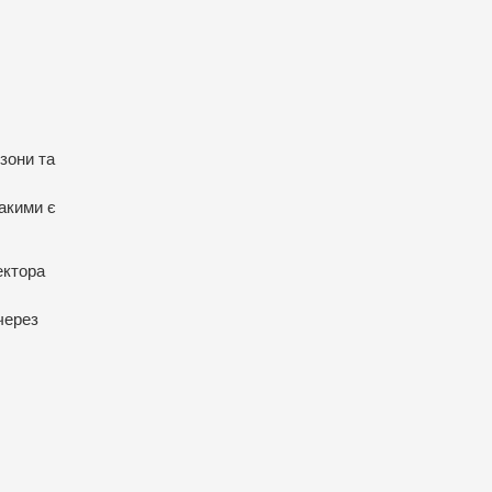
зони та
такими є
ектора
 через