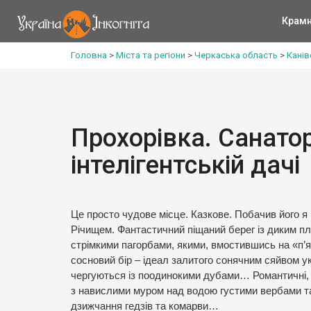
Крам
Головна
>
Міста та регіони
>
Черкаська область
>
Канів
Прохорівка. Санатор
інтелігентській дачі
Це просто чудове місце. Казкове. Побачив його я
Річищем. Фантастичний піщаний берег із диким 
стрімкими пагорбами, якими, вмостившись на «п’
сосновий бір – ідеал залитого сонячним сяйвом укр
чергуються із поодинокими дубами… Романтичні, т
з навислими муром над водою густими вербами та
дзижчання гедзів та комарви…