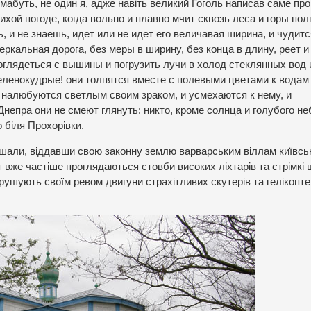
мабуть, не один я, адже навіть великий Гоголь написав саме про
тихой погоде, когда вольно и плавно мчит сквозь леса и горы по
, и не знаешь, идет или не идет его величавая ширина, и чудитс
еркальная дорога, без меры в ширину, без конца в длину, реет и
оглядеться с вышины и погрузить лучи в холод стеклянных вод 
еленокудрые! они толпятся вместе с полевыми цветами к водам 
не налюбуются светлым своим зраком, и усмехаются к нему, и
Днепра они не смеют глянуть: никто, кроме солнца и голубого не
о біля Прохорівки.
ідшали, віддавши свою законну землю варварським віллам київсь
ут вже частіше проглядаються стовби високих ліхтарів та стрімкі
рушують своїм ревом двигуни страхітливих скутерів та гелікоптер