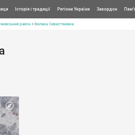
ниця
Історія і традиції
Регіони України
Закордон
Пам'
инівський район
>
Велика Севастянівка
а