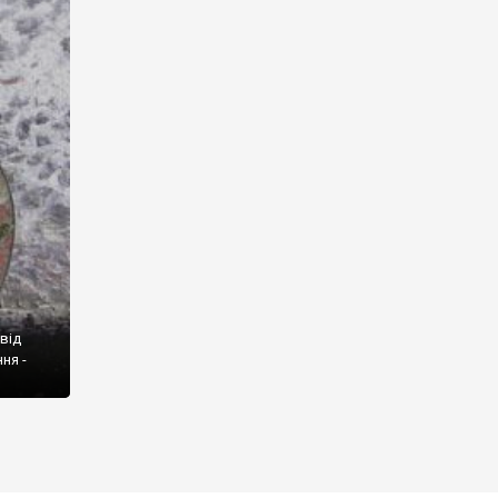
від
ня -