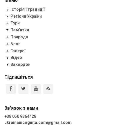
Меню
Історія і традиції
Регіони України
Тури
Пам'ятки
Природа
Блог
Галереї
Відео
Закордон
Підпишіться
Зв'язок з нами
+38 050 9364428
ukrainaincognita.com@gmail.com