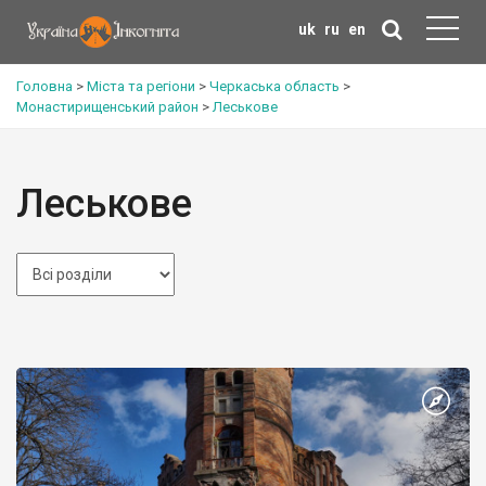
uk
ru
en
Головна
>
Міста та регіони
>
Черкаська область
>
Монастирищенський район
>
Леськове
Леськове