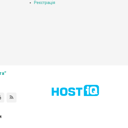
Реєстрація
та”
и