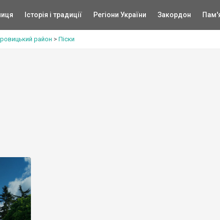
ниця
Історія і традиції
Регіони України
Закордон
Пам'
ровицький район
>
Піски