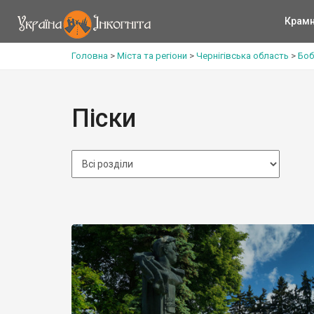
Крам
Головна
>
Міста та регіони
>
Чернігівська область
>
Боб
Піски