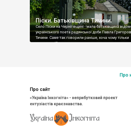
Піски. Батьківщина Тичини.
Село Піски на Чернігівщині - мала батьківщина відом
українського поета радянської доби Павла Григоро
Тичини. Саме так говорили раніше, хоча чому тільки
радянської?
Про 
Про сайт
«Україна Інкогніта» - неприбутковий проект
ентузіастів краєзнавства.