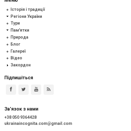
Меню
Історія і традиції
Регіони України
Тури
Пам'ятки
Природа
Блог
Галереї
Відео
Закордон
Підпишіться
Зв'язок з нами
+38 050 9364428
ukrainaincognita.com@gmail.com