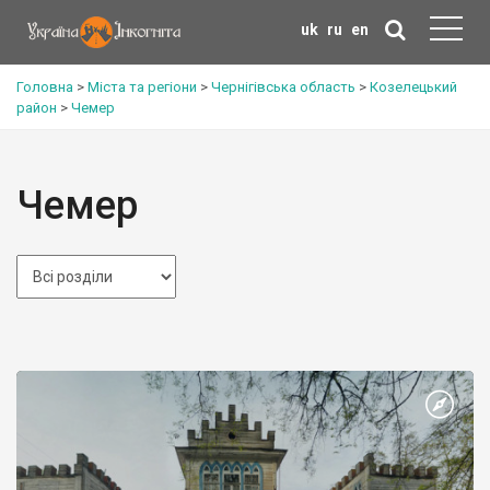
uk
ru
en
Головна
>
Міста та регіони
>
Чернігівська область
>
Козелецький
район
>
Чемер
Чемер