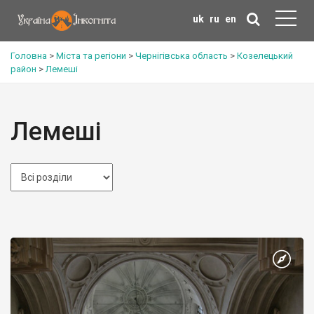
uk
ru
en
Головна
>
Міста та регіони
>
Чернігівська область
>
Козелецький
район
>
Лемеші
Лемеші