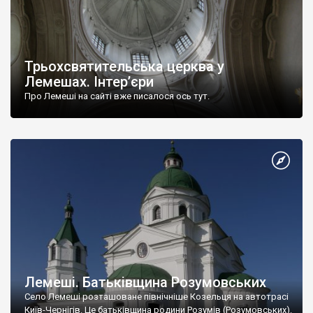
Трьохсвятительська церква у
Лемешах. Інтер’єри
Про Лемеші на сайті вже писалося ось тут.
Лемеші. Батьківщина Розумовських
Село Лемеші розташоване північніше Козельця на автотрасі
Київ-Чернігів. Це батьківщина родини Розумів (Розумовських).