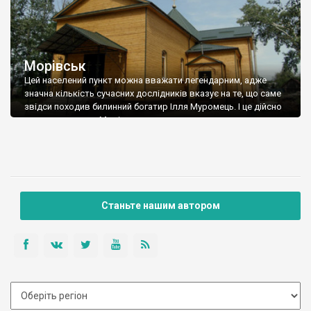
Морівськ
Цей населений пункт можна вважати легендарним, адже
значна кількість сучасних дослідників вказує на те, що саме
звідси походив билинний богатир Ілля Муромець. І це дійсно
схоже на правду. Морівськ в письмових документах
згадується під 1139 роком. Тоді це було місто, яке називалося
Муровійськ або Моровійськ. Ймовірно що утворилося воно
значно раніше. У домонгольський період належало воно то
київським, то чернігівським князям.
Станьте нашим автором