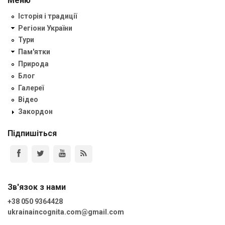
Меню
Історія і традиції
Регіони України
Тури
Пам'ятки
Природа
Блог
Галереї
Відео
Закордон
Підпишіться
Зв'язок з нами
+38 050 9364428
ukrainaincognita.com@gmail.com