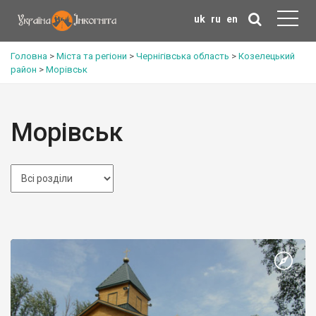
uk
ru
en
Головна
>
Міста та регіони
>
Чернігівська область
>
Козелецький
район
>
Морівськ
Морівськ