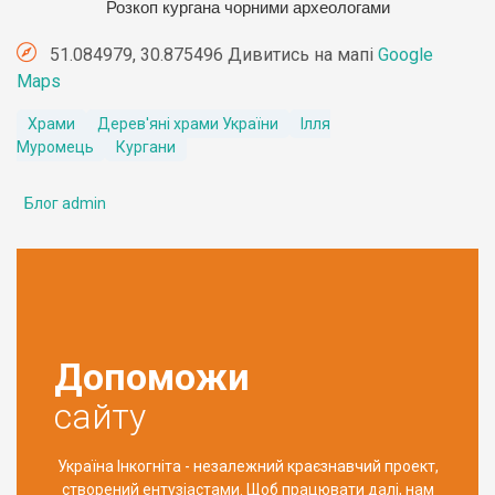
Розкоп кургана чорними археологами
51.084979, 30.875496 Дивитись на мапі
Google
Maps
Храми
Дерев'яні храми України
Ілля
Муромець
Кургани
Блог admin
Допоможи
сайту
Україна Інкогніта - незалежний краєзнавчий проект,
створений ентузіастами. Щоб працювати далі, нам