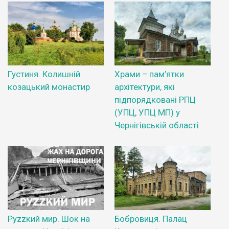
Густиня. Колишній
Храми – пам’ятки
козацький монастир
архітектури, які
підпорядковані РПЦ
(УПЦ, УПЦ МП) у
Чернігівській області
Руzzкий мир. Шок на
Бобровиця. Палац