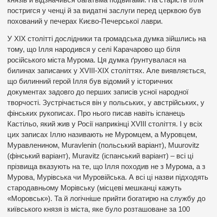
постригся у ченці й за видатні заслуги перед церквою був
похований у печерах Києво-Печерської лаври.
У ХІХ столітті дослідники та громадська думка зійшлись на
тому, що Ілля народився у селі Карачарово що біля
російського міста Мурома. Ця думка ґрунтувалася на
билинах записаних у XVIII-ХІХ століттях. Але виявляється,
що билинний герой Ілля був відомий у історичних
документах задовго до перших записів усної народної
творчості. Зустрічається він у польських, у австрійських, у
фінських рукописах. Про нього писав навіть іспанець
Кастільо, який жив у Росії наприкінці XVIII століття. І у всіх
цих записах Іллю називають не Муромцем, а Муровцем,
Муравленином, Muravlenin (польський варіант), Muurovitz
(фінський варіант), Muravitz (іспанський варіант) – всі ці
прізвища вказують на те, що Ілля походив не з Мурома, а з
Мурова, Мурівська чи Муровійська. А всі ці назви підходять
стародавньому Морівську (місцеві мешканці кажуть
«Моровськ»). Та й логічніше прийти богатирю на службу до
київського князя із міста, яке було розташоване за 100