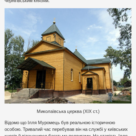
чернігівським князям.
Миколаївська церква (ХІХ ст.)
Відомо що Ілля Муромець був реальною історичною
особою. Тривалий час перебував він на службі у київських
князів й відзначився багатьма подвигами. На старість Ілля