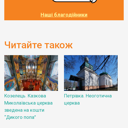
Наші благодійники
Читайте також
Козелець. Казкова
Петрівка. Неоготична
Миколаївська церква
церква
зведена на кошти
“Дикого попа”