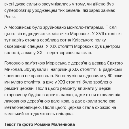
вчені дуже сильно засумнівались у тому, чи дійсно був
супербогатир уродженцем тих земель, які зараз займає
Росія.
А Моровійськ було зруйновано монголо-татарами. Після
цього він відродився як містечко Моровськ. У XVII століття
тут навіть стояла особлива сотня Київського полку –
своєрідний спецназ. У ХІХ столітті Моровськ був центром
волості, а вже у ХХ – перетворився на село.
Головною пам’яткою Морівська є дерев’яна церква Святого
Миколая. Збудували її наприкінці ХІХ століття. В радянські
часи вона не працювала. Богослужіння відновили у 90 роки
минулого століття, а вже у ХХІ столітті було зроблено
ремонт церкви. Після цього ремонту впізнати у церкві
старовинну будівлю досить важко, адже стіни сховали під
лакованою дерев’яною вагонкою, а дах вкрили зеленою
металочерепицею. Після цього церква стала схожою на
заміський котедж якогось олігарха.
Текст та фото Романа Маленкова