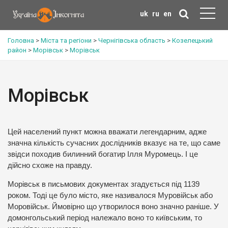
uk
ru
en
Головна
>
Міста та регіони
>
Чернігівська область
>
Козелецький
район
>
Морівськ
>
Морівськ
Морівськ
Цей населений пункт можна вважати легендарним, адже
значна кількість сучасних дослідників вказує на те, що саме
звідси походив билинний богатир Ілля Муромець. І це
дійсно схоже на правду.
Морівськ в письмових документах згадується під 1139
роком. Тоді це було місто, яке називалося Муровійськ або
Моровійськ. Ймовірно що утворилося воно значно раніше. У
домонгольський період належало воно то київським, то