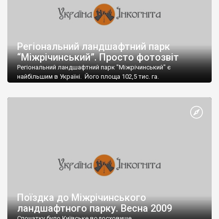
Регіональний ландшафтний парк
“Міжрічинський”. Просто фотозвіт
Регіональний ландшафтний парк "Міжрічинський" є
найбільшим в Україні. Його площа 102,5 тис. га.
Поїздка до Міжрічинського
ландшафтного парку. Весна 2009
Спочатку було Київське водосховище