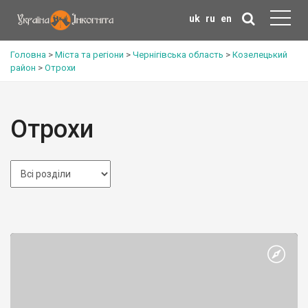
uk
ru
en
Головна
>
Міста та регіони
>
Чернігівська область
>
Козелецький
район
>
Отрохи
Отрохи