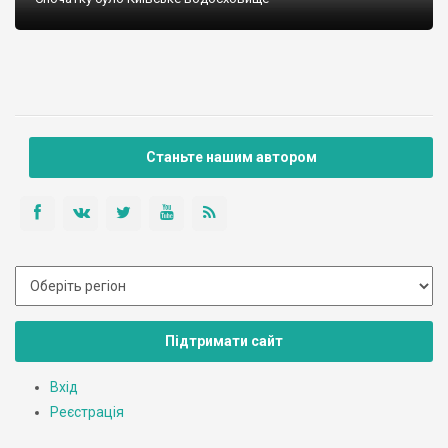
Екскурсійна мандрівка почалася біля старого русла Десни та
заповідного Солонецького озера
Станьте нашим автором
Підтримати сайт
Вхід
Реєстрація