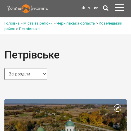
uk
ru
en
Головна
>
Міста та регіони
>
Чернігівська область
>
Козелецький
район
>
Петрівське
Петрівське