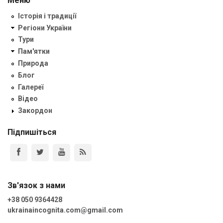
Меню
Історія і традиції
Регіони України
Тури
Пам'ятки
Природа
Блог
Галереї
Відео
Закордон
Підпишіться
Зв'язок з нами
+38 050 9364428
ukrainaincognita.com@gmail.com