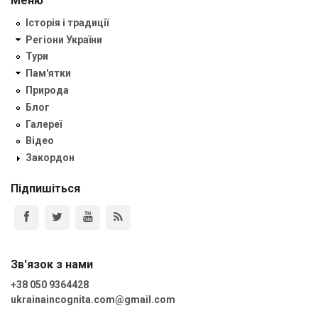
Меню
Історія і традиції
Регіони України
Тури
Пам'ятки
Природа
Блог
Галереї
Відео
Закордон
Підпишіться
Зв'язок з нами
+38 050 9364428
ukrainaincognita.com@gmail.com