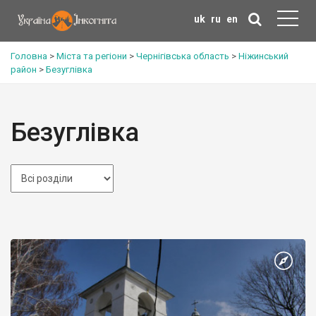
uk
ru
en
Головна
>
Міста та регіони
>
Чернігівська область
>
Ніжинський
район
>
Безуглівка
Безуглівка