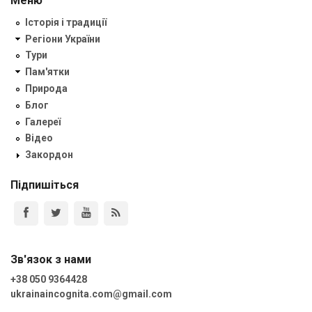
Меню
Історія і традиції
Регіони України
Тури
Пам'ятки
Природа
Блог
Галереї
Відео
Закордон
Підпишіться
Зв'язок з нами
+38 050 9364428
ukrainaincognita.com@gmail.com