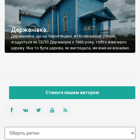
Держанівка.
Держанівка, що на Чернігівщині, в Носівському районі,
згадується як СЕЛО Держануха з 1666 року, тобто вже мало
церкву. Яка то була церква, як виглядала, ми вже не взнаємо.
Станьте нашим автором