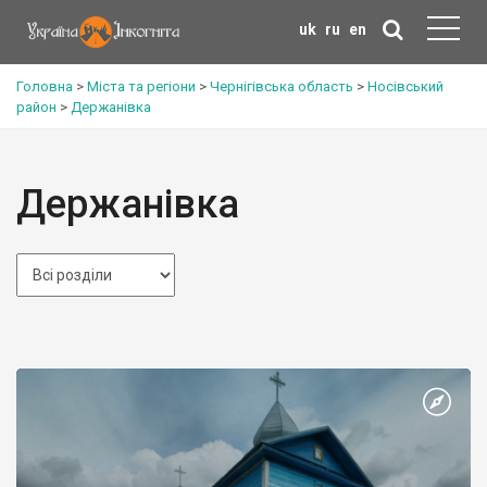
uk
ru
en
Головна
>
Міста та регіони
>
Чернігівська область
>
Носівський
район
>
Держанівка
Держанівка