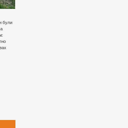
ри були
ла
ає
тно
овах