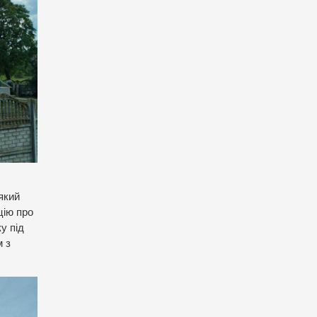
 який
цію про
у під
м з