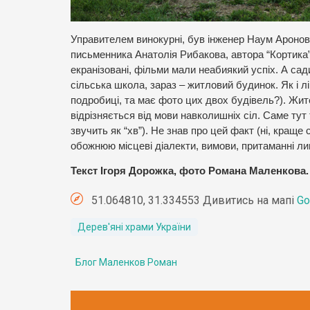
Управителем винокурні, був інженер Наум Аронов.
письменника Анатолія Рибакова, автора “Кортика”,
екранізовані, фільми мали неабиякий успіх. А сади
сільська школа, зараз – житловий будинок. Як і лі
подробиці, та має фото цих двох будівель?). Жит
відрізняється від мови навколишніх сіл. Саме тут т
звучить як “хв”). Не знав про цей факт (ні, краще 
обожнюю місцеві діалекти, вимови, притаманні ли
Текст Ігоря Дорожка, фото Романа Маленкова.
51.064810, 31.334553 Дивитись на мапі
Go
Дерев'яні храми України
Блог Маленков Роман