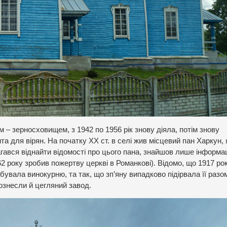
 – зерносховищем, з 1942 по 1956 рік знову діяла, потім знову
ита для вірян. На початку XX ст. в селі жив місцевий пан Харкун,
гався віднайти відомості про цього пана, знайшов лише інформа
2 року зробив пожертву церкві в Романкові). Відомо, що 1917 рок
бувала винокурню, та так, що зп’яну випадково підірвала її разо
ознесли й цегляний завод.