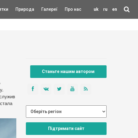
ятки
Природа
Галереї
Про нас
uk
ru
en
Станьте нашим автором
о
у.
 служив
 стала
Підтримати сайт