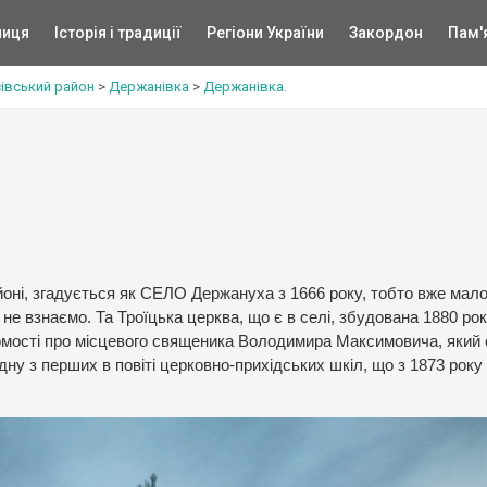
ниця
Історія і традиції
Регіони України
Закордон
Пам'
івський район
>
Держанівка
>
Держанівка.
айоні, згадується як СЕЛО Держануха з 1666 року, тобто вже мал
 не взнаємо. Та Троїцька церква, що є в селі, збудована 1880 рок
ідомості про місцевого священика Володимира Максимовича, який
одну з перших в повіті церковно-прихідських шкіл, що з 1873 року