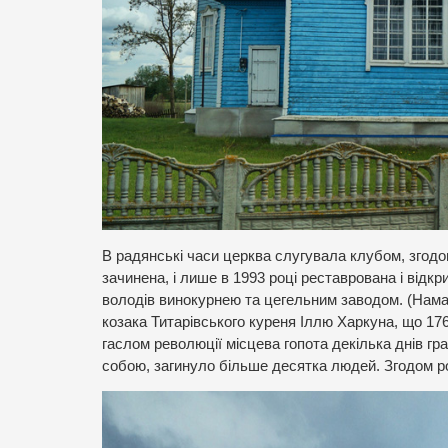
В радянські часи церква слугувала клубом, згодом
зачинена, і лише в 1993 році реставрована і відкр
володів винокурнею та цегельним заводом. (Нама
козака Титарівського куреня Іллю Харкуна, що 176
гаслом революції місцева гопота декілька днів гра
собою, загинуло більше десятка людей. Згодом р