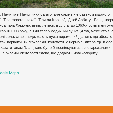
 Наум та й Наум, яких багато, але саме він є батьком відомого
 “Бронзового птаха”, “Пригод Кроша”, “Дітей Арбату”. Всі ці тво
ба пана Харкуна, виявляється, вціліла, до 1960-х років в ній бу
карня 1903 року, в якій тепер медичний пункт. (Агов, може хто зн
елі села, старі люди, мають дуже виражений діалект, що абсолю
акі варіанти, як “кохве” чи “конхвети” є нормою (літера “ф” в сл
сказати “хвакт”), а цікаво було б поспілкуватись із старожилами,
ше окремій місцевості слова, що додають мові колориту.
ogle Maps