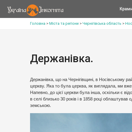
Крам
Головна
>
Міста та регіони
>
Чернігівська область
>
Нос
Держанівка.
Держанівка, що на Чернігівщині, в Носівському р
церкву. Яка то була церква, як виглядала, ми вже
Напевно, до цієї церкви була інша, оскільки є в
в селі близько 30 років і в 1858 році облаштував 
земською.