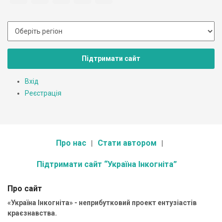
Підтримати сайт
Вхід
Реєстрація
Про нас
Стати автором
Підтримати сайт “Україна Інкогніта”
Про сайт
«Україна Інкогніта» - неприбутковий проект ентузіастів
краєзнавства.