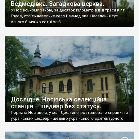
Ведмедівка. Загадкова церква.
У Носівському районі, за десяток кілометрів від траси Кіпті –
Глухів, стоїть невелике село Ведмедівка. Населення тут
всього близько сотні осіб.
Дослідне. Носівська селекційна
станція – шедевр без статусу.
Поряд із Носівкою, у селі Дослідне, розташовано справжній
український шедевр - шедевр українського архітектурного
модерну, який спроектував Євген Сердюк - один із
фундаторів стилю.