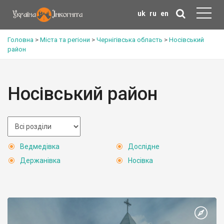
uk
ru
en
Головна
>
Міста та регіони
>
Чернігівська область
>
Носівський
район
Носівський район
Ведмедівка
Дослідне
Держанівка
Носівка