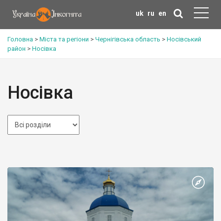
uk
ru
en
Головна
>
Міста та регіони
>
Чернігівська область
>
Носівський
район
>
Носівка
Носівка