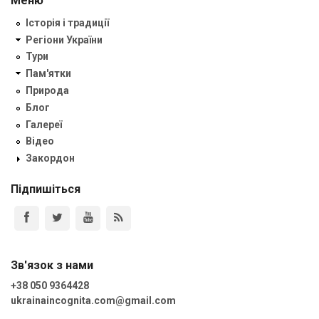
Меню
Історія і традиції
Регіони України
Тури
Пам'ятки
Природа
Блог
Галереї
Відео
Закордон
Підпишіться
Зв'язок з нами
+38 050 9364428
ukrainaincognita.com@gmail.com