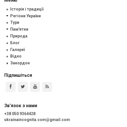
Меню
Історія і традиції
Регіони України
Тури
Пам'ятки
Природа
Блог
Галереї
Відео
Закордон
Підпишіться
Зв'язок з нами
+38 050 9364428
ukrainaincognita.com@gmail.com