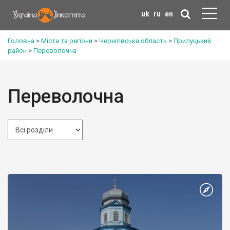
uk
ru
en
Головна
>
Міста та регіони
>
Чернігівська область
>
Прилуцький
район
>
Переволочна
Переволочна