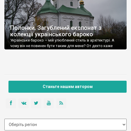
Полонки. Загублений експонат з
колекції українського бароко
Українське бароко – мій улюблений стиль в архітектурі. А
чому він не повинен бути таким для мене? От дехто каже
полум’яна готика.
Станьте нашим автором