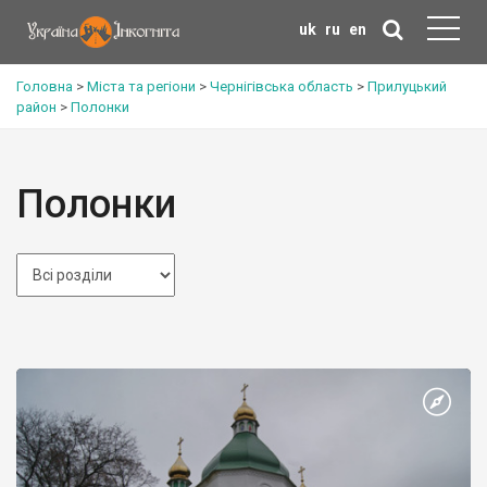
uk
ru
en
Головна
>
Міста та регіони
>
Чернігівська область
>
Прилуцький
район
>
Полонки
Полонки