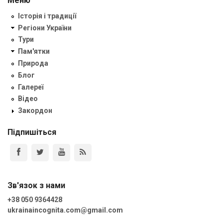
Меню
Історія і традиції
Регіони України
Тури
Пам'ятки
Природа
Блог
Галереї
Відео
Закордон
Підпишіться
Зв'язок з нами
+38 050 9364428
ukrainaincognita.com@gmail.com