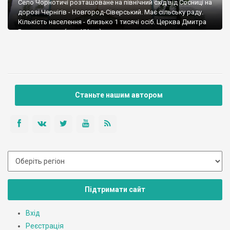
Село Чорнотичі розташоване на північний схід від Сосниці на
дорозі Чернігів - Новгород-Сіверський. Має сільську раду.
Кількість населення - близько 1 тисячі осіб. Церква Дмитра
Ростовського (поч. ХХ ст.)
Станьте нашим автором
Підтримати сайт
Вхід
Реєстрація