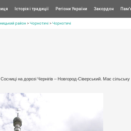
ниця
Історія і традиції
Регіони України
Закордон
Пам'
ницький район
>
Чорнотичі
>
Чорнотичі
 Сосниці на дорозі Чернігів – Новгород-Сіверський. Має сільську