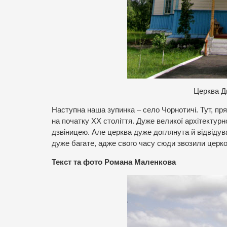
Церква Дм
Наступна наша зупинка – село Чорнотичі. Тут, пр
на початку ХХ століття. Дуже великої архітектурн
дзвіницею. Але церква дуже доглянута й відвідув
дуже багате, адже свого часу сюди звозили церков
Текст та фото Романа Маленкова