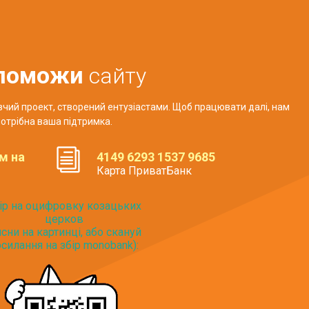
поможи
сайту
авчий проект, створений ентузіастами. Щоб працювати далі, нам
отрібна ваша підтримка.
м на
4149 6293 1537 9685
Карта ПриватБанк
ір на оцифровку козацьких
церков
исни на картинці, або скануй
силання на збір monobank):