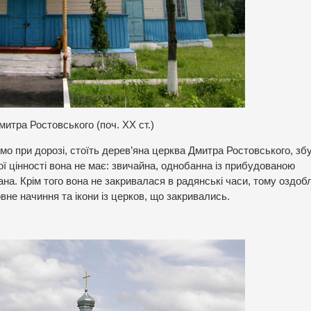
итра Ростовського (поч. ХХ ст.)
ямо при дорозі, стоїть дерев’яна церква Дмитра Ростовського, з
ої цінності вона не має: звичайна, однобанна із прибудованою
ана. Крім того вона не закривалася в радянські часи, тому оздоб
не начиння та ікони із церков, що закривались.