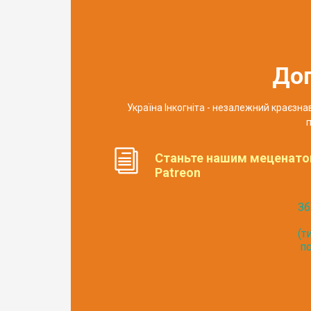
До
Україна Інкогніта - незалежний краєзн
п
Станьте нашим меценато
Patreon
Зб
(т
по