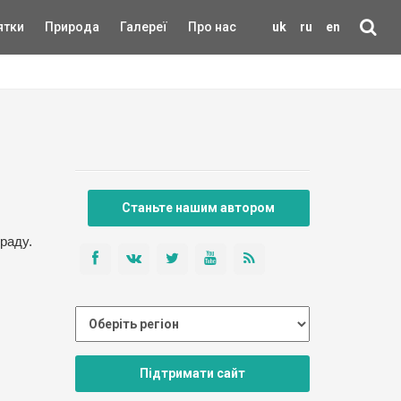
ятки
Природа
Галереї
Про нас
uk
ru
en
Станьте нашим автором
 раду.
Підтримати сайт