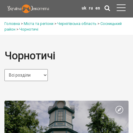
uk
ru
en
Головна
>
Міста та регіони
>
Чернігівська область
>
Сосницький
район
>
Чорнотичі
Чорнотичі