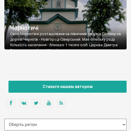
Чорнотичі
Село Чорнотичі розташоване на північний схід від Сосниці на
дорозі Чернігів - Новгород-Сіверський. Має сільську раду.
Кількість населення - близько 1 тисячі осіб. Церква Дмитра
Ростовського (поч. ХХ ст.)
Станьте нашим автором