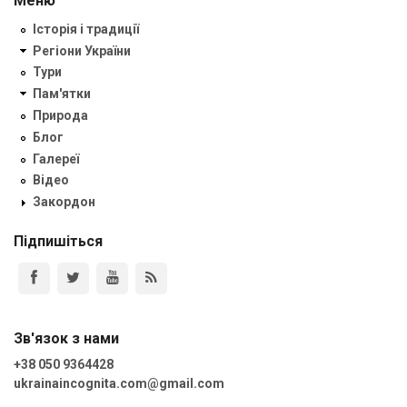
Меню
Історія і традиції
Регіони України
Тури
Пам'ятки
Природа
Блог
Галереї
Відео
Закордон
Підпишіться
Зв'язок з нами
+38 050 9364428
ukrainaincognita.com@gmail.com