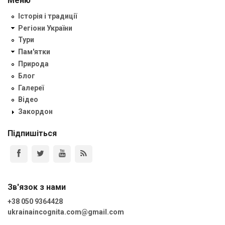
Меню
Історія і традиції
Регіони України
Тури
Пам'ятки
Природа
Блог
Галереї
Відео
Закордон
Підпишіться
Зв'язок з нами
+38 050 9364428
ukrainaincognita.com@gmail.com