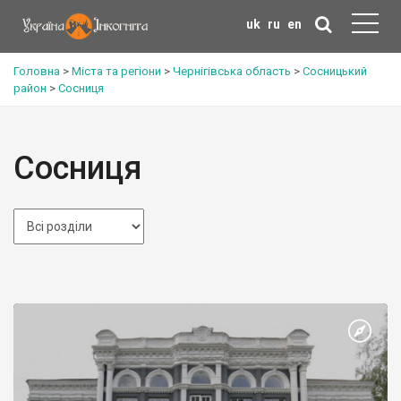
uk
ru
en
Головна
>
Міста та регіони
>
Чернігівська область
>
Сосницький
район
>
Сосниця
Сосниця