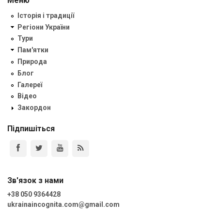
Меню
Історія і традиції
Регіони України
Тури
Пам'ятки
Природа
Блог
Галереї
Відео
Закордон
Підпишіться
Зв'язок з нами
+38 050 9364428
ukrainaincognita.com@gmail.com