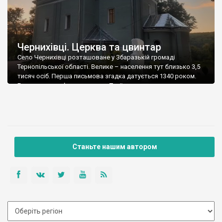
Чернихівці. Церква та цвинтар
Село Чернихівці розташоване у Збаразькій громаді
Тернопільської області. Велике – населення тут близько 3,5
тисяч осіб. Перша письмова згадка датується 1340 роком.
Головними пам’ятками села є Троїцька церква та цвинтар,
розташований поряд із нею. Церкву звели у 1768 році. Стиль
– бароко. Церкву відвідував сам Андрей Шептицький у 1906
році. В церкві чудові розписи виконані […]
Станьте нашим автором