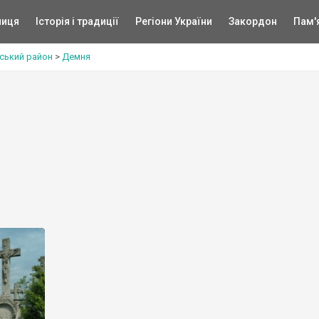
ниця
Історія і традиції
Регіони України
Закордон
Пам'
ський район
>
Демня