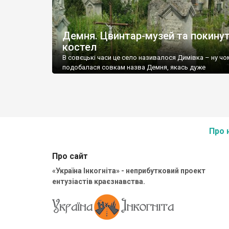
Демня. Цвинтар-музей та покину
костел
В совєцькі часи це село називалося Димівка – ну чо
подобалася совкам назва Демня, якась дуже
націоналістична, чи що. Але історичну назву поверну
адже вона фігурувала в історичних документах від 1
року. Тут добували болотну руду і дуже диміли – том
Демня. А пізніше поряд із селом почали добувати ка
вапняк, і у […]
Про 
Про сайт
«Україна Інкогніта» - неприбутковий проект
ентузіастів краєзнавства.