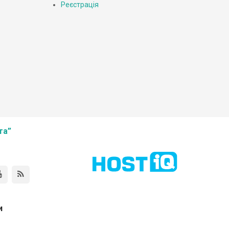
Реєстрація
та”
и