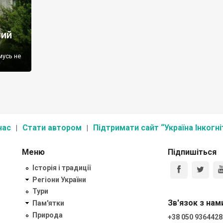
тий
мусь не
ли,
464
у
мінь –
нас
Стати автором
Підтримати сайт “Україна Інкогні
Меню
Підпишіться
Історія і традиції
Регіони України
Тури
Зв'язок з нам
Пам'ятки
Природа
+38 050 9364428