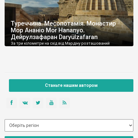
Туреччина. Месопотамія. Монастир
Мор Ананіо Mor Hananyo.
Дейрулзафаран Daryülzafaran
За три кілометри на схід від Мардіну розташований
монастир Мор Хананьо, більш відомий під назвою
Дейрулзафаран (Шафрановий). Відразу скажу – навіть якщо
ви войовничий атеїст, і вам не цікаві сакральні об’єкти, цей
монастир варто відвідати, адже це казковий синтез чудесної
архітектури і нереальних гірських краєвидів. Колись тут було
месопотамське святилище бога сонця – Шамаша. Римляни […]
Станьте нашим автором