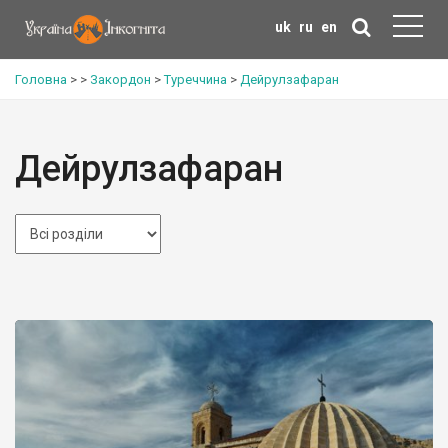
uk
ru
en
Головна
>
>
Закордон
>
Туреччина
>
Дейрулзафаран
Дейрулзафаран