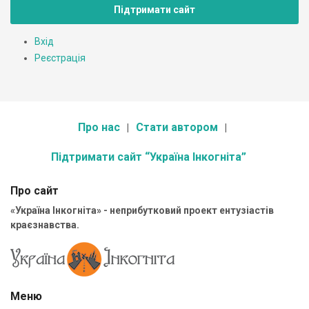
Підтримати сайт
Вхід
Реєстрація
Про нас
Стати автором
Підтримати сайт “Україна Інкогніта”
Про сайт
«Україна Інкогніта» - неприбутковий проект ентузіастів
краєзнавства.
Меню