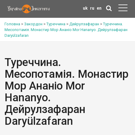
uk
ru
en
Головна
>
Закордон
>
Туреччина
>
Дейрулзафаран
>
Туреччина.
Месопотамія. Монастир Мор Ананіо Mor Hananyo. Дейрулзафаран
Daryülzafaran
Туреччина.
Месопотамія. Монастир
Мор Ананіо Mor
Hananyo.
Дейрулзафаран
Daryülzafaran