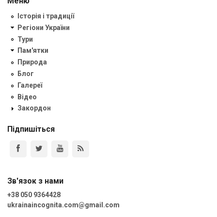
Меню
Історія і традиції
Регіони України
Тури
Пам'ятки
Природа
Блог
Галереї
Відео
Закордон
Підпишіться
Зв'язок з нами
+38 050 9364428
ukrainaincognita.com@gmail.com