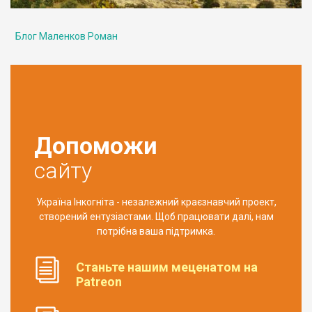
Блог Маленков Роман
Допоможи
сайту
Україна Інкогніта - незалежний краєзнавчий проект,
створений ентузіастами. Щоб працювати далі, нам
потрібна ваша підтримка.
Станьте нашим меценатом на
Patreon