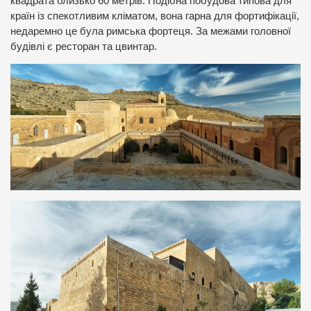
квадрата близько 60 метрів. Подібна побудова типова для
країн із спекотливим кліматом, вона гарна для фортифікації,
недаремно це була римська фортеця. За межами головної
будівлі є ресторан та цвинтар.