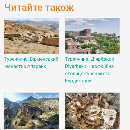
Читайте також
Туреччина. Вірменський
Туреччина. Діярбакир
монастир Апаранк
Diyarbakır. Неофіційна
столиця турецького
Курдистану