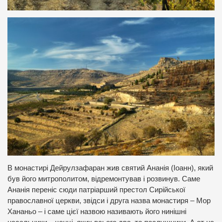
В монастирі Дейрулзафаран жив святий Ананія (Іоанн), який
був його митрополитом, відремонтував і розвинув. Саме
Ананія переніс сюди патріарший престол Сирійської
православної церкви, звідси і друга назва монастиря – Мор
Хананьо – і саме цієї назвою називають його нинішні