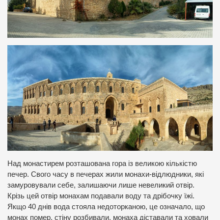
Над монастирем розташована гора із великою кількістю
печер. Свого часу в печерах жили монахи-відлюдники, які
замуровували себе, залишаючи лише невеликий отвір.
Крізь цей отвір монахам подавали воду та дрібочку їжі.
Якщо 40 днів вода стояла недоторканою, це означало, що
монах помер, стіну розбивали, монаха діставали та ховали