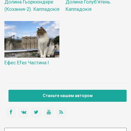
Долина Гьоркюндере
Долина Голуб’ятень.
(Кохання-2). Каппадокія
Каппадокія
Ефес Efes Частина І
Станьте нашим автором