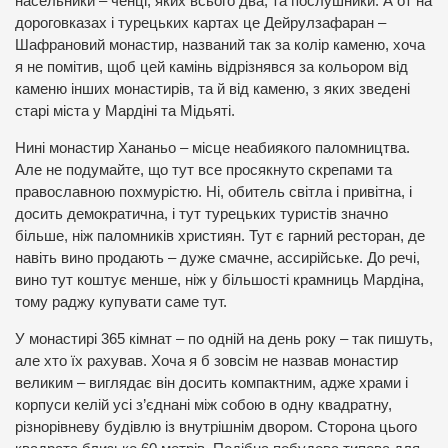
насельники – ченці, яких всього два, та послушники. А от на
дороговказах і турецьких картах це Дейрулзафаран –
Шафрановий монастир, названий так за колір каменю, хоча
я не помітив, щоб цей камінь відрізнявся за кольором від
каменю інших монастирів, та й від каменю, з яких зведені
старі міста у Мардіні та Мідьяті.
Нині монастир Хананьо – місце неабиякого паломництва.
Але не подумайте, що тут все просякнуто скрепами та
православною похмурістю. Ні, обитель світла і привітна, і
досить демократична, і тут турецьких туристів значно
більше, ніж паломників християн. Тут є гарний ресторан, де
навіть вино продають – дуже смачне, ассирійське. До речі,
вино тут коштує менше, ніж у більшості крамниць Мардіна,
тому раджу купувати саме тут.
У монастирі 365 кімнат – по одній на день року – так пишуть,
але хто їх рахував. Хоча я б зовсім не назвав монастир
великим – виглядає він досить компактним, адже храми і
корпуси келій усі з’єднані між собою в одну квадратну,
різнорівневу будівлю із внутрішнім двором. Сторона цього