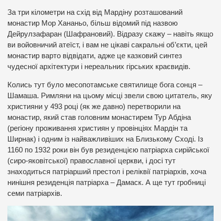
За три кілометри на схід від Мардіну розташований
монастир Мор Хананьо, більш відомий під назвою
Дейрулзафаран (Шафрановий). Відразу скажу – навіть якщо
ви войовничий атеїст, і вам не цікаві сакральні об’єкти, цей
монастир варто відвідати, адже це казковий синтез
чудесної архітектури і нереальних гірських краєвидів.
Колись тут було месопотамське святилище бога сонця –
Шамаша. Римляни на цьому місці звели свою цитатель, яку
християни у 493 році (як же давно) перетворили на
монастир, який став головним монастирем Тур Абдіна
(регіону проживання християн у провінціях Мардін та
Ширнак) і одним із найважливіших на Близькому Сході. Із
1160 по 1932 роки він був резиденцією патріарха сирійської
(сиро-яковітської) православної церкви, і досі тут
знаходиться патріарший престол і реліквії патріархів, хоча
нинішня резиденція патріарха – Дамаск. А ще тут гробниці
семи патріархів.