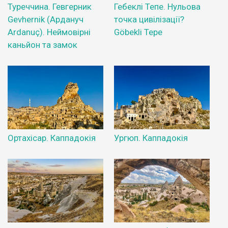
Туреччина. Гевгерник
Гебеклі Тепе. Нульова
Gevhernik (Ардануч
точка цивілізації?
Ardanuç). Неймовірні
Göbekli Tepe
каньйон та замок
Ортахісар. Каппадокія
Ургюп. Каппадокія