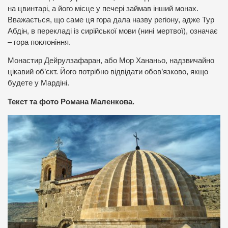
на цвинтарі, а його місце у печері займав інший монах.
Вважається, що саме ця гора дала назву регіону, адже Тур
Абдін, в перекладі із сирійської мови (нині мертвої), означає
– гора поклоніння.
Монастир Дейрулзафаран, або Мор Хананьо, надзвичайно
цікавий об’єкт. Його потрібно відвідати обов’язково, якщо
будете у Мардіні.
Текст та фото Романа Маленкова.