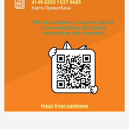
4149 6293 1537 9685
Карта ПриватБанк
Збір на оцифровку козацьких церков
(тисни на картинці, або скануй
посилання на збір monobank):
Наші благодійники