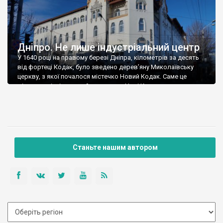
Дніпро. Не лише індустріальний центр
У 1640 році на правому березі Дніпра, кілометрів за десять
від фортеці Кодак, було зведено дерев’яну Миколаївську
церкву, з якої почалося містечко Новий Кодак. Саме це
містечко, пізніше перейменоване у Нові Кодаки, стало
предком сучасного Дніпра. У 18 столітті Новий Кодак був
центром Кодацької паланки Підпільненської Січі. У 1754 році
тут мешкало 4 тисячі жителів, […]
Станьте нашим автором