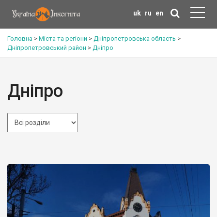
uk
ru
en
Головна
>
Міста та регіони
>
Дніпропетровська область
>
Дніпропетровський район
>
Дніпро
Дніпро