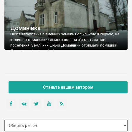
Доманівка
Після загарбання південних земель Російською імперією, на
колишніх османських землях почали з’являтися нові
поселення. Землі нинішньої Доманівки отримали поміщики
Доманівські, які на місці колишнього молдавського хутора
заснували село, яке назвали на свою честь. Вони перевезли
сюди значну кількість кріпаків – з цього й почалася
Доманівка. На нові землі почали їхати втікачі-кріпаки від
інших панів, а […]
Станьте нашим автором