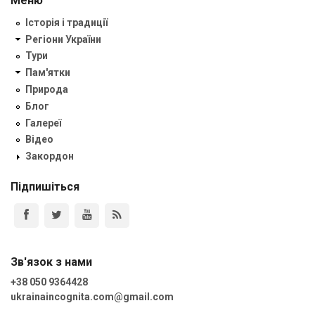
Меню
Історія і традиції
Регіони України
Тури
Пам'ятки
Природа
Блог
Галереї
Відео
Закордон
Підпишіться
Зв'язок з нами
+38 050 9364428
ukrainaincognita.com@gmail.com