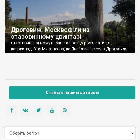
Дроговиж. Москвофіли на
старовинному цвинтарі
Старі цвинтарі можуть багато про що розказати. От,
наприклад, біля Миколаєва, на Львівщині, є село Дроговиж.
Сільський цвинтар розташований біля покинутих старих цехів
Миколаївського цементного заводу. І власне зовсім близько
від величезних труб, у височезній кропиві, ми знайшли
найстарішу частину цвинтаря. Нас здалеку здивували кам’яні
хрести, не схожі на хрести у сусідніх селах. Православні, із […]
Станьте нашим автором