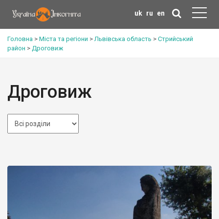
uk
ru
en
Головна
>
Міста та регіони
>
Львівська область
>
Стрийський
район
>
Дроговиж
Дроговиж