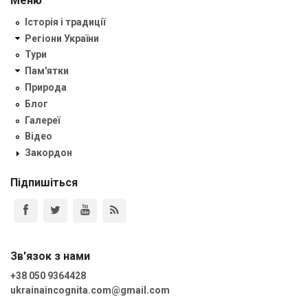
Меню
Історія і традиції
Регіони України
Тури
Пам'ятки
Природа
Блог
Галереї
Відео
Закордон
Підпишіться
Зв'язок з нами
+38 050 9364428
ukrainaincognita.com@gmail.com