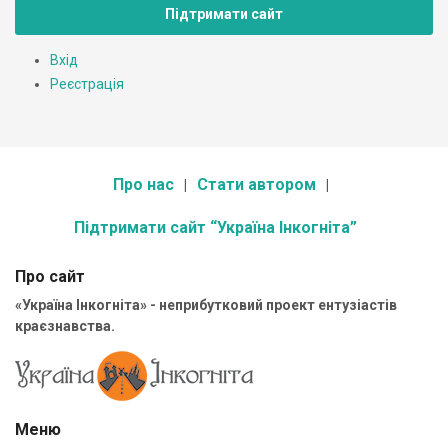
Підтримати сайт
Вхід
Реєстрація
Про нас
Стати автором
Підтримати сайт “Україна Інкогніта”
Про сайт
«Україна Інкогніта» - неприбутковий проект ентузіастів
краєзнавства.
Меню