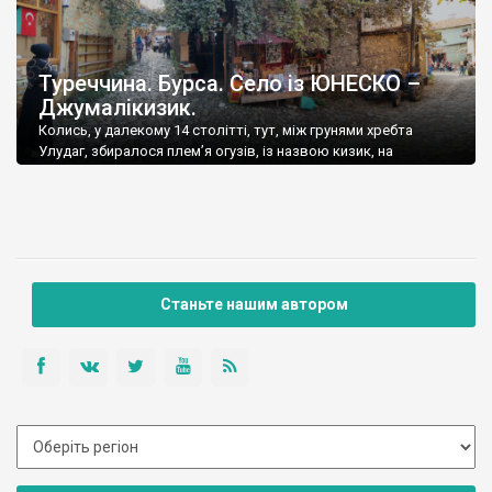
Туреччина. Бурса. Село із ЮНЕСКО –
Джумалікизик.
Колись, у далекому 14 столітті, тут, між грунями хребта
Улудаг, збиралося плем’я огузів, із назвою кизик, на
п’ятничну молитву.
Станьте нашим автором