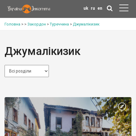
uk
ru
en
Головна
>
>
Закордон
>
Туреччина
>
Джумалікизик
Джумалікизик