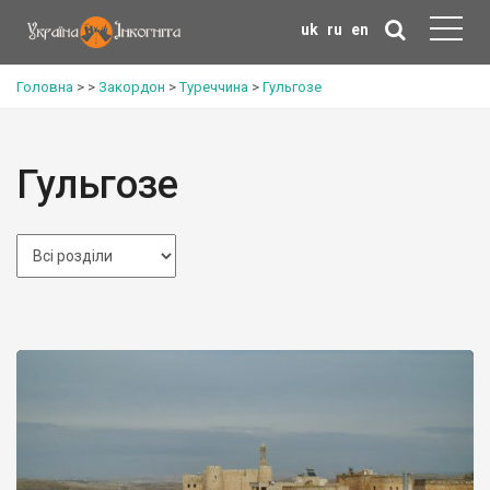
uk
ru
en
Головна
>
>
Закордон
>
Туреччина
>
Гульгозе
Гульгозе