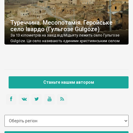
Туреччина. Месопотамія. Геройське
село Івардо (Гульгозе Gülgöze)
За 13 кілометрів на захід від Мідьяту лежить село Гульгозе
Gülgöze. Це село називають єдиними християнським селом
Туреччини, хоча у Хатаї є вірменське село Вакифли. Напевне в
останньому живуть не лише вірмени-християни, але й
мусульмани, хоча і в Гульгозе є мечеть… Важко не
заплутатись. Гульгозе розташоване у мальовничій
місцевості пологих старих гірських вершин. Бідненька
рослинність […]
Станьте нашим автором