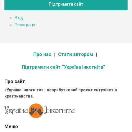
Підтримати сайт
Вхід
Реєстрація
Про нас
Стати автором
Підтримати сайт “Україна Інкогніта”
Про сайт
«Україна Інкогніта» - неприбутковий проект ентузіастів
краєзнавства.
Меню