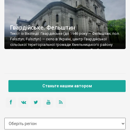
Гвардійське. Фельштин
Текст із Вікіпедії: Гвардійське (до 1946 року — Фельштин; пол.
Felsztyn; Fulsztyn) — село в Україні, центр Гвардійської
сільської територіальної громади Хмельницького району
Хмельницької області. Засноване Миколаєм Гербуртом як
містечко Фельштин (Фельдштин) у 1584 році. Засновник
містечка — галицький підкоморій Миколай Гербурт — мав
чеське походження та прибув на Поділля з польсько-
німецької Сілезії. Родове гніздо […]
Станьте нашим автором