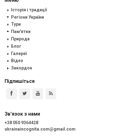
Меню
Історія і традиції
Регіони України
Тури
Пам'ятки
Природа
Блог
Галереї
Відео
Закордон
Підпишіться
Зв'язок з нами
+38 050 9364428
ukrainaincognita.com@gmail.com