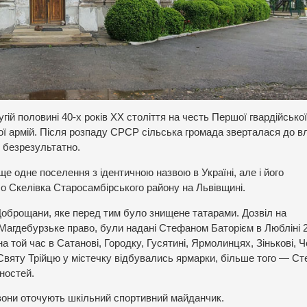
ій половині 40-х років XX століття на честь Першої гвардійської
вої армій. Після розпаду СРСР сільська громада зверталася до в
 безрезультатно.
е одне поселення з ідентичною назвою в Україні, але і його
о Скелівка Старосамбірського району на Львівщині.
Доброщани, яке перед тим було знищене татарами. Дозвіл на
і Магдебурзьке право, були надані Стефаном Баторієм в Любліні 
на той час в Сатанові, Городку, Гусятині, Ярмолинцях, Зінькові, 
 Святу Трійцю у містечку відбувались ярмарки, більше того — С
нностей.
вони оточують шкільний спортивний майданчик.