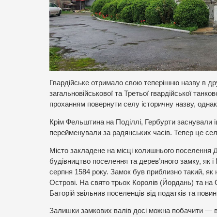
Гвардійське отримало свою теперішню назву в друг
загальновійськової та Третьої гвардійської танко
проханням повернути селу історичну назву, однак
Крім Фельштина на Поділлі, Гербурти заснували іщ
перейменували за радянських часів. Тепер це сел
Місто закладене на місці колишнього поселення 
будівництво поселення та дерев’яного замку, як 
серпня 1584 року. Замок був приблизно такий, як 
Острові. На свято трьох Королів (Йордань) та на
Баторій звільнив поселенців від податків та пови
Залишки замкових валів досі можна побачити — 