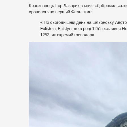
Краєзнавець Ігор Лазарик в книзі «Добромильськи
хронологічно перший Фельштин:
« По сьогоднішній день на шльонську Австрій
Fulistein, Fulstyn, де в році 1251 оселився H
1253, як окремий господар».