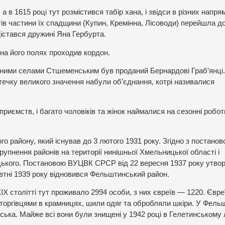
 в 1615 році тут розмістився табір хана, і звідси в різних напря
ів частини їх спадщини (Купин, Кремінна, Лісоводи) перейшла д
істався дружині Яна Гербурта.
 на його полях проходив кордон.
чними селами Стшеменським був проданий Бернардові Граб’янці.
течку великого значення набули об’єднання, котрі називалися
приємств, і багато чоловіків та жінок наймалися на сезонні робот
району, який існував до 3 лютого 1931 року. Згідно з постано
упнення районів на території нинішньої Хмельницької області і
ького. Постановою ВУЦВК СРСР від 22 вересня 1937 року утво
овтні 1939 року відновився Фельштинський район.
Х столітті тут проживало 2994 особи, з них євреїв — 1220. Євре
торгівцями в крамницях, шили одяг та обробляли шкіри. У Фель
йська. Майже всі вони були знищені у 1942 році в Гелетинському л