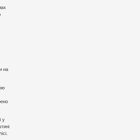
мах
о
и на
вою
рено
ї у
штині
ісі.