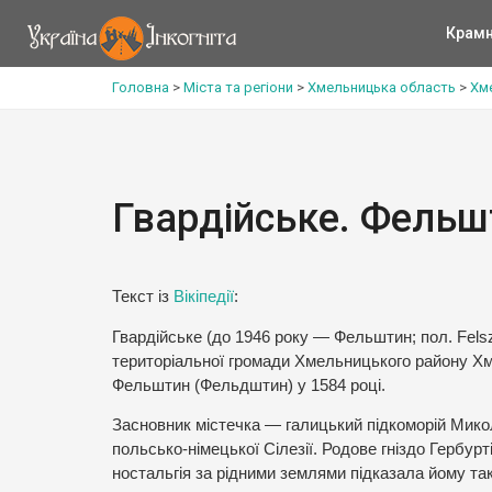
Крам
Головна
>
Міста та регіони
>
Хмельницька область
>
Хм
Гвардійське. Фельш
Текст із
Вікіпедії
:
Гвардійське (до 1946 року — Фельштин; пол. Felszt
територіальної громади Хмельницького району Хм
Фельштин (Фельдштин) у 1584 році.
Засновник містечка — галицький підкоморій Мико
польсько-німецької Сілезії. Родове гніздо Гербур
ностальгія за рідними землями підказала йому та