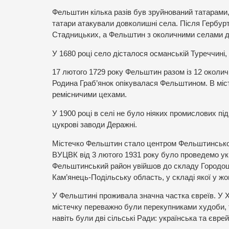
Фельштин кілька разів був зруйнований татарами, а
татари атакували довколишні села. Після Гербурт
Стадницьких, а Фельштин з околичними селами д
У 1680 році село дісталося османській Туреччині,
17 лютого 1729 року Фельштин разом із 12 околи
Родина Граб’янок опікувалася Фельштином. В міс
ремісничими цехами.
У 1900 році в селі не було ніяких промислових під
цукрові заводи Деражні.
Містечко Фельштин стало центром Фельштинського 
ВУЦВК від 3 лютого 1931 року було проведемо укр
Фельштинський район увійшов до складу Городоц
Кам’янець-Подільську область, у складі якої у ж
У Фельштині проживала значна частка євреїв. У ХІ
містечку переважно були перекупниками худоби, 
навіть були дві сільські Ради: українська та євре