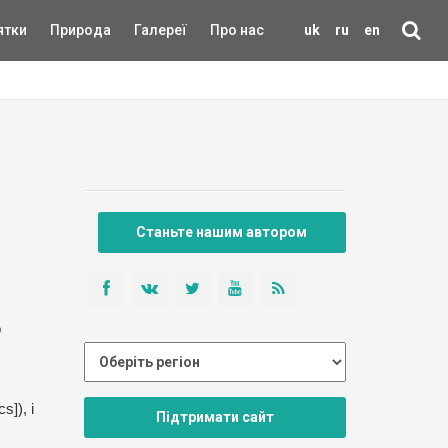
ятки
Природа
Галереї
Про нас
uk
ru
en
Станьте нашим автором
о
]), і
Підтримати сайт