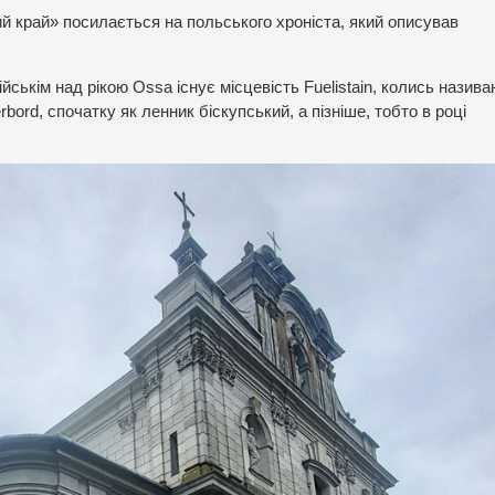
й край» посилається на польського хроніста, який описував
ськім над рікою Ossa існує місцевість Fuelistain, колись назива
erbord, спочатку як ленник біскупський, а пізніше, тобто в році