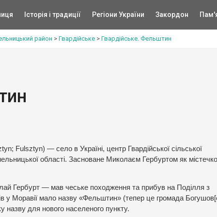
ниця
Історія і традиції
Регіони України
Закордон
Пам'
ельницький район
>
Гвардійське
>
Гвардійське. Фельштин
тин
yn; Fulsztyn) — село в Україні, центр Гвардійської сільської
ельницької області. Засноване Миколаєм Гербуртом як містечк
лай Гербурт — мав чеське походження та прибув на Поділля з
тів у Моравії мало назву «Фельштин» (тепер це громада Богушов[cs
ку назву для нового населеного пункту.